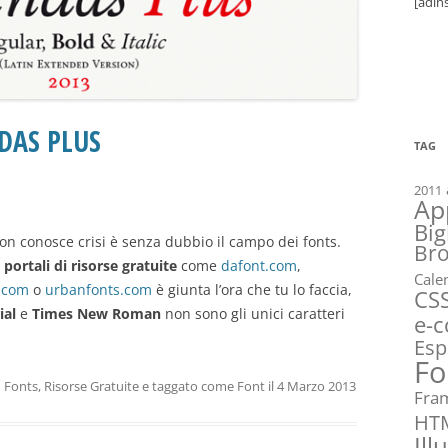
[adin
DAS PLUS
TAG
2011
Ap
Big
n conosce crisi è senza dubbio il campo dei fonts.
Br
a
portali di risorse gratuite
come
dafont.com
,
Cale
l.com
o
urbanfonts.com
è giunta l’ora che tu lo faccia,
CS
ial
e
Times New Roman
non sono gli unici caratteri
e-
→
Esp
Fo
n
Fonts
,
Risorse Gratuite
e taggato come
Font
il
4 Marzo 2013
Fra
HT
Ill