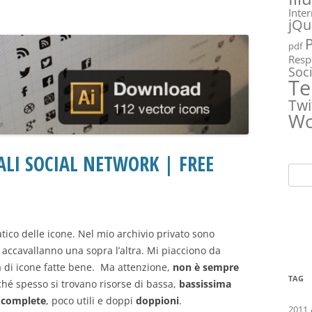
Inte
jQu
pdf
Resp
Soc
Te
Twi
Wo
ALI SOCIAL NETWORK | FREE
Ricer
per:
tico delle icone. Nel mio archivio privato sono
i accavallanno una sopra l’altra. Mi piacciono da
a di icone fatte bene. Ma attenzione,
non è sempre
TAG
rché spesso si trovano risorse di bassa,
bassissima
 complete
, poco utili e doppi
doppioni
.
2011