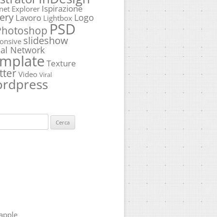
Ispirazione
rnet Explorer
ery
Logo
Lavoro
Lightbox
PSD
Photoshop
slideshow
onsive
ial Network
mplate
Texture
tter
Video
Viral
rdpress
ca
apple