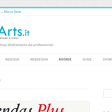
o → Marco Dedo
shop direttamente dai professionisti
Vai
al
INDESIGN
WEBDESIGN
RISORSE
GUIDE
SHOW
contenuto
RISORSE PER WEB DESIGNER
RISORSE GRATUITE
E
WORDPRESS
FONTS
Ricer
per: