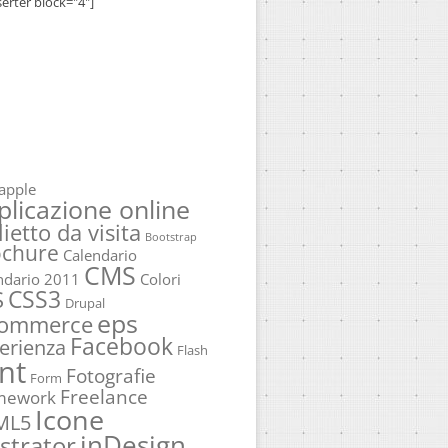
serter block="4"]
apple
plicazione online
lietto da visita
Bootstrap
ochure
Calendario
CMS
ndario 2011
Colori
CSS3
S
Drupal
eps
commerce
Facebook
erienza
Flash
nt
Fotografie
Form
Freelance
mework
Icone
ML5
inDesign
ustrator