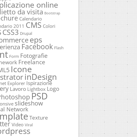
plicazione online
lietto da visita
Bootstrap
ochure
Calendario
CMS
ndario 2011
Colori
CSS3
S
Drupal
eps
commerce
Facebook
erienza
Flash
nt
Fotografie
Form
Freelance
mework
Icone
ML5
inDesign
ustrator
Ispirazione
rnet Explorer
ery
Logo
Lavoro
Lightbox
PSD
Photoshop
slideshow
onsive
ial Network
mplate
Texture
tter
Video
Viral
rdpress