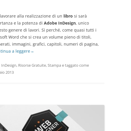
 lavorare alla realizzazione di un
libro
si sarà
rtanza e la potenza di
Adobe InDesign
, unico
to genere di lavori. Sì perché, come quasi tutti i
soft Word che si crea un volume pieno di titoli,
rati, immagini, grafici, capitoli, numeri di pagina,
tinua a leggere
→
n
InDesign
,
Risorse Gratuite
,
Stampa
e taggato come
aio 2013