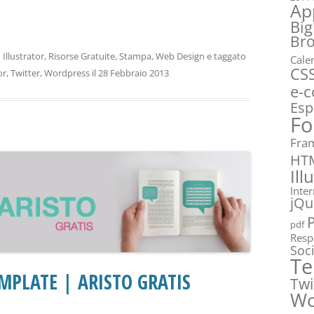
Ap
Big
Br
n
Illustrator
,
Risorse Gratuite
,
Stampa
,
Web Design
e taggato
Cale
CS
or
,
Twitter
,
Wordpress
il
28 Febbraio 2013
e-
Esp
Fo
Fra
HT
Ill
Inte
jQu
pdf
Resp
Soc
Te
MPLATE | ARISTO GRATIS
Twi
Wo