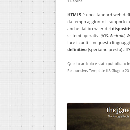
1 Replica
HTML5
è uno standard web defin
da tempo aggiunto il supporto a
anche dai browser dei
dispositi
sistemi operativi
(iOS, Android, 
fare i conti con questo linguag
definitivo
(speriamo presto) all
Questo articolo è stato pubblicato i
Responsive
,
Template
il
3 Giugno 20