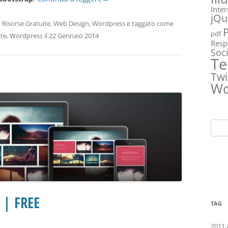
Inte
jQu
n
Risorse Gratuite
,
Web Design
,
Wordpress
e taggato come
pdf
te
,
Wordpress
il
22 Gennaio 2014
Resp
Soc
Te
Twi
Wo
Ricer
per:
 | FREE
TAG
2011