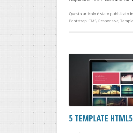
Questo articolo è stato pubblicato i
Bootstrap
,
CMS
,
Responsive
,
Templa
5 TEMPLATE HTML5