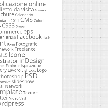
plicazione online
lietto da visita
Bootstrap
ochure
Calendario
CMS
ndario 2011
Colori
CSS3
S
Drupal
eps
commerce
Facebook
erienza
Flash
nt
Fotografie
Form
Freelance
mework
Icone
ML5
inDesign
ustrator
Ispirazione
rnet Explorer
ery
Logo
Lavoro
Lightbox
PSD
Photoshop
slideshow
onsive
ial Network
mplate
Texture
tter
Video
Viral
rdpress