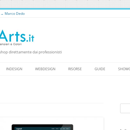
o → Marco Dedo
shop direttamente dai professionisti
Vai
al
INDESIGN
WEBDESIGN
RISORSE
GUIDE
SHOW
contenuto
RISORSE PER WEB DESIGNER
RISORSE GRATUITE
WORDPRESS
FONTS
Ricer
per: