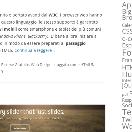
Ap
Big
ito e portato avanti dal
W3C
, i browser web hanno
Br
 questo linguaggio, lo stesso supporto è garantito
Cale
vi mobili
come smartphone e tablet dei più comuni
CS
Windows Phone, BlackBerry)
. E’ bene allora iniziare a
e-
gio in modo da essere preparati al
passaggio
Esp
Fo
’HTML5.
Continua a leggere
→
Fra
n
Risorse Gratuite
,
Web Design
e taggato come
HTML5
,
HT
13
Ill
Inte
jQu
pdf
Resp
Soc
Te
Twi
Wo