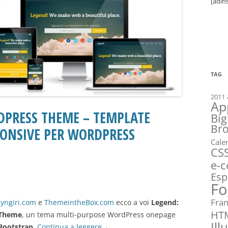
[adin
TAG
2011
Ap
DPRESS THEME – TEMPLATE
Big
Br
ONSIVE PER WORDPRESS
Cale
CS
e-
Esp
Fo
Fra
yngiri.com
e
ThemeintheBox.com
ecco a voi
Legend:
HT
 Theme
, un tema multi-purpose WordPress onepage
Ill
Bootstrap
.
Continua a leggere
→