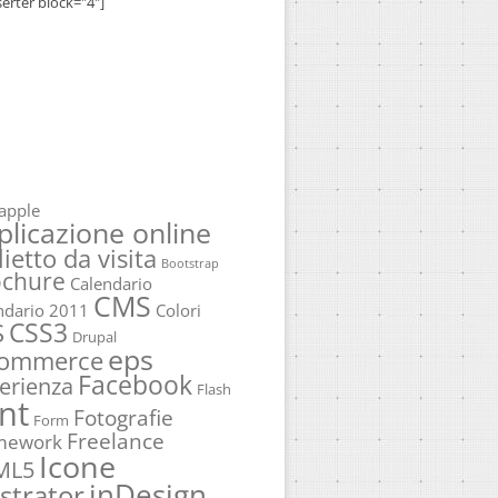
serter block="4"]
apple
plicazione online
lietto da visita
Bootstrap
ochure
Calendario
CMS
ndario 2011
Colori
CSS3
S
Drupal
eps
commerce
Facebook
erienza
Flash
nt
Fotografie
Form
Freelance
mework
Icone
ML5
inDesign
ustrator