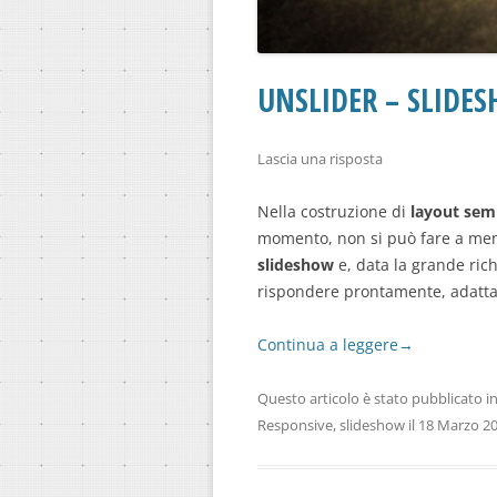
UNSLIDER – SLIDE
Lascia una risposta
Nella costruzione di
layout sem
momento, non si può fare a men
slideshow
e, data la grande ric
rispondere prontamente, adatta
Continua a leggere
→
Questo articolo è stato pubblicato i
Responsive
,
slideshow
il
18 Marzo 2