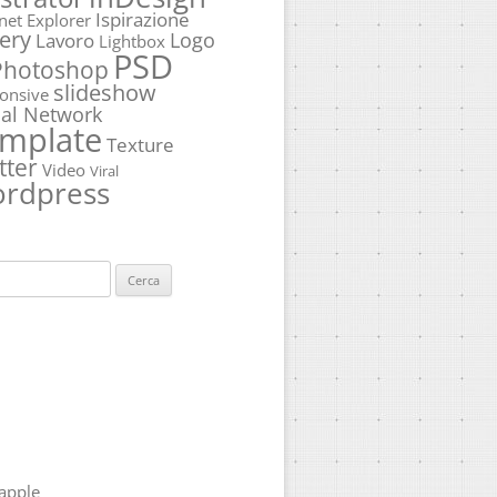
Ispirazione
rnet Explorer
ery
Logo
Lavoro
Lightbox
PSD
Photoshop
slideshow
onsive
ial Network
mplate
Texture
tter
Video
Viral
rdpress
ca
apple