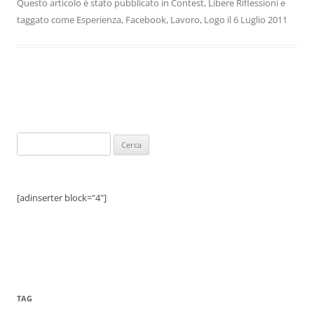
Questo articolo è stato pubblicato in
Contest
,
Libere Riflessioni
e
taggato come
Esperienza
,
Facebook
,
Lavoro
,
Logo
il
6 Luglio 2011
Ricerca
per:
[adinserter block="4"]
TAG