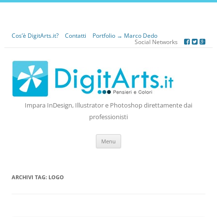
Cos’è DigitArts.it?
Contatti
Portfolio → Marco Dedo
Social Networks
Impara InDesign, Illustrator e Photoshop direttamente dai
professionisti
Vai
Menu
al
contenuto
ARCHIVI TAG:
LOGO