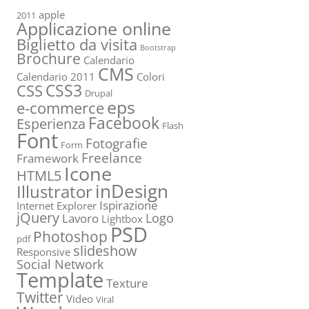
apple
2011
Applicazione online
Biglietto da visita
Bootstrap
Brochure
Calendario
CMS
Calendario 2011
Colori
CSS3
CSS
Drupal
eps
e-commerce
Facebook
Esperienza
Flash
Font
Fotografie
Form
Freelance
Framework
Icone
HTML5
inDesign
Illustrator
Ispirazione
Internet Explorer
jQuery
Logo
Lavoro
Lightbox
PSD
Photoshop
pdf
slideshow
Responsive
Social Network
Template
Texture
Twitter
Video
Viral