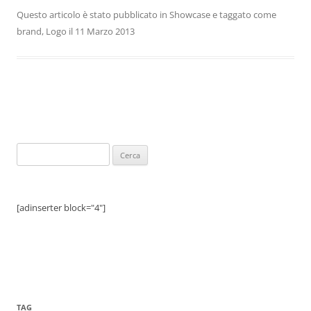
Questo articolo è stato pubblicato in
Showcase
e taggato come
brand
,
Logo
il
11 Marzo 2013
Ricerca
per:
[adinserter block="4"]
TAG