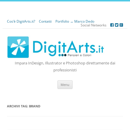
Cos’è DigitArts.it?
Contatti
Portfolio → Marco Dedo
Social Networks
Impara InDesign, Illustrator e Photoshop direttamente dai
professionisti
Vai
Menu
al
contenuto
ARCHIVI TAG:
BRAND