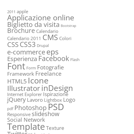
apple
2011
Applicazione online
Biglietto da visita
Bootstrap
Brochure
Calendario
CMS
Calendario 2011
Colori
CSS3
CSS
Drupal
eps
e-commerce
Facebook
Esperienza
Flash
Font
Fotografie
Form
Freelance
Framework
Icone
HTML5
inDesign
Illustrator
Ispirazione
Internet Explorer
jQuery
Logo
Lavoro
Lightbox
PSD
Photoshop
pdf
slideshow
Responsive
Social Network
Template
Texture