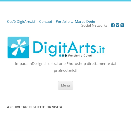
Cos’è DigitArts.it?
Contatti
Portfolio → Marco Dedo
Social Networks
Impara InDesign, Illustrator e Photoshop direttamente dai
professionisti
Vai
Menu
al
contenuto
ARCHIVI TAG:
BIGLIETTO DA VISITA