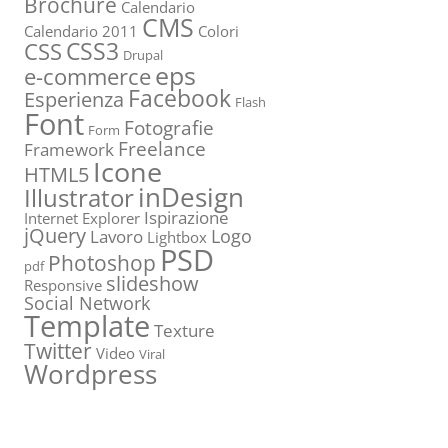
Brochure
Calendario
CMS
Calendario 2011
Colori
CSS3
CSS
Drupal
eps
e-commerce
Facebook
Esperienza
Flash
Font
Fotografie
Form
Freelance
Framework
Icone
HTML5
inDesign
Illustrator
Ispirazione
Internet Explorer
jQuery
Logo
Lavoro
Lightbox
PSD
Photoshop
pdf
slideshow
Responsive
Social Network
Template
Texture
Twitter
Video
Viral
Wordpress