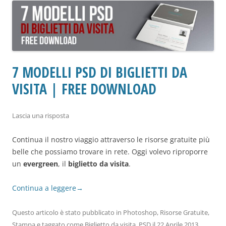
7 MODELLI PSD DI BIGLIETTI DA
VISITA | FREE DOWNLOAD
Lascia una risposta
Continua il nostro viaggio attraverso le risorse gratuite più
belle che possiamo trovare in rete. Oggi volevo riproporre
un
evergreen
, il
biglietto da visita
.
Continua a leggere
→
Questo articolo è stato pubblicato in
Photoshop
,
Risorse Gratuite
,
Stampa
e taggato come
Biglietto da visita
,
PSD
il
22 Aprile 2013