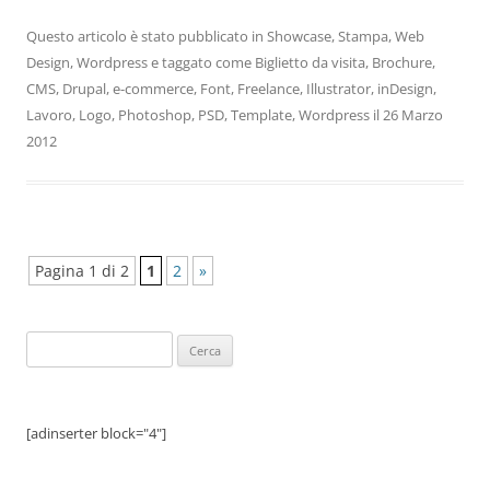
Questo articolo è stato pubblicato in
Showcase
,
Stampa
,
Web
Design
,
Wordpress
e taggato come
Biglietto da visita
,
Brochure
,
CMS
,
Drupal
,
e-commerce
,
Font
,
Freelance
,
Illustrator
,
inDesign
,
Lavoro
,
Logo
,
Photoshop
,
PSD
,
Template
,
Wordpress
il
26 Marzo
2012
Pagina 1 di 2
1
2
»
Ricerca
per:
[adinserter block="4"]