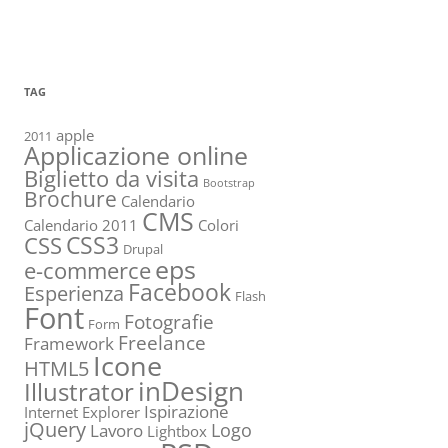
TAG
apple
2011
Applicazione online
Biglietto da visita
Bootstrap
Brochure
Calendario
CMS
Calendario 2011
Colori
CSS3
CSS
Drupal
eps
e-commerce
Facebook
Esperienza
Flash
Font
Fotografie
Form
Freelance
Framework
Icone
HTML5
inDesign
Illustrator
Ispirazione
Internet Explorer
jQuery
Logo
Lavoro
Lightbox