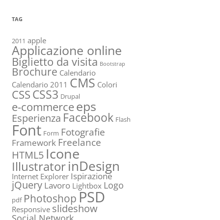
TAG
apple
2011
Applicazione online
Biglietto da visita
Bootstrap
Brochure
Calendario
CMS
Calendario 2011
Colori
CSS3
CSS
Drupal
eps
e-commerce
Facebook
Esperienza
Flash
Font
Fotografie
Form
Freelance
Framework
Icone
HTML5
inDesign
Illustrator
Ispirazione
Internet Explorer
jQuery
Logo
Lavoro
Lightbox
PSD
Photoshop
pdf
slideshow
Responsive
Social Network