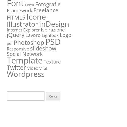
Font
Fotografie
Form
Freelance
Framework
Icone
HTML5
inDesign
Illustrator
Ispirazione
Internet Explorer
jQuery
Logo
Lavoro
Lightbox
PSD
Photoshop
pdf
slideshow
Responsive
Social Network
Template
Texture
Twitter
Video
Viral
Wordpress
Ricerca
per: