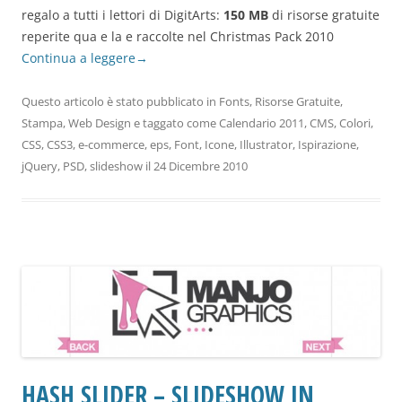
regalo a tutti i lettori di DigitArts:
150 MB
di risorse gratuite
reperite qua e la e raccolte nel Christmas Pack 2010
Continua a leggere
→
Questo articolo è stato pubblicato in
Fonts
,
Risorse Gratuite
,
Stampa
,
Web Design
e taggato come
Calendario 2011
,
CMS
,
Colori
,
CSS
,
CSS3
,
e-commerce
,
eps
,
Font
,
Icone
,
Illustrator
,
Ispirazione
,
jQuery
,
PSD
,
slideshow
il
24 Dicembre 2010
HASH SLIDER – SLIDESHOW IN