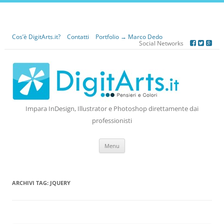
Cos’è DigitArts.it?
Contatti
Portfolio → Marco Dedo
Social Networks
Impara InDesign, Illustrator e Photoshop direttamente dai
professionisti
Vai
Menu
al
contenuto
ARCHIVI TAG:
JQUERY