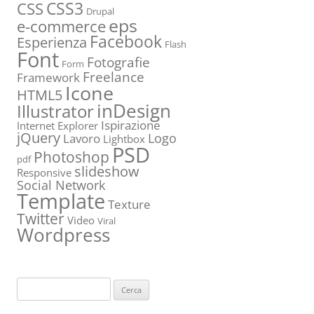
CSS3
CSS
Drupal
eps
e-commerce
Facebook
Esperienza
Flash
Font
Fotografie
Form
Freelance
Framework
Icone
HTML5
inDesign
Illustrator
Ispirazione
Internet Explorer
jQuery
Logo
Lavoro
Lightbox
PSD
Photoshop
pdf
slideshow
Responsive
Social Network
Template
Texture
Twitter
Video
Viral
Wordpress
Ricerca
per: