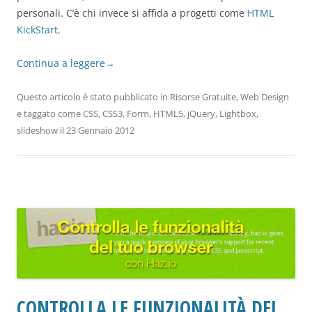
personali. C’è chi invece si affida a progetti come
HTML
KickStart
.
Continua a leggere
→
Questo articolo è stato pubblicato in
Risorse Gratuite
,
Web Design
e taggato come
CSS
,
CSS3
,
Form
,
HTML5
,
jQuery
,
Lightbox
,
slideshow
il
23 Gennaio 2012
CONTROLLA LE FUNZIONALITÀ DEL