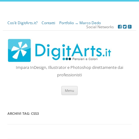
Cos’è DigitArts.it?
Contatti
Portfolio → Marco Dedo
Social Networks
Impara InDesign, Illustrator e Photoshop direttamente dai
professionisti
Vai
Menu
al
contenuto
ARCHIVI TAG:
CSS3