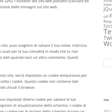
XIF GPS). I visitatori del sito web possono scaricare ed
Inte
sizione dalle immagini sul sito web.
jQu
pdf
Resp
Soc
Te
Twi
Wo
sito, puoi scegliere di salvare il tuo nome, indirizzo
no usati per la tua comodità in modo che tu non
i dati quando lasci un altro commento. Questi
Ricer
per:
esto sito, verrà impostato un cookie temporaneo per
cetta i cookie. Questo cookie non contiene dati
ndo chiudi il browser.
nno impostati diversi cookie per salvare le tue
TAG
opzioni di visualizzazione dello schermo. I cookie di
2011
e i cookie per le opzioni dello schermo durano un