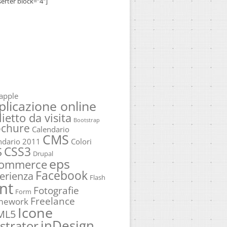
serter block="4"]
apple
plicazione online
lietto da visita
Bootstrap
ochure
Calendario
CMS
ndario 2011
Colori
CSS3
S
Drupal
eps
commerce
Facebook
erienza
Flash
nt
Fotografie
Form
Freelance
mework
Icone
ML5
inDesign
ustrator