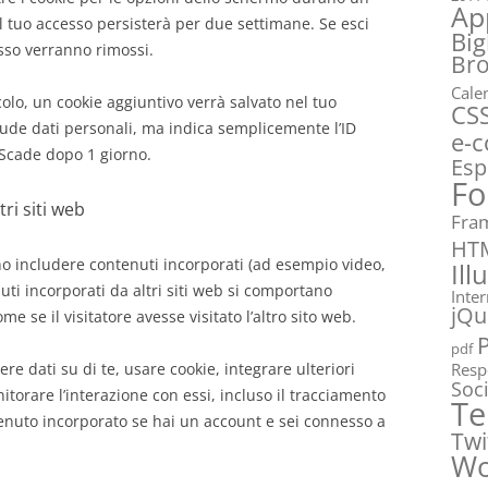
Ap
il tuo accesso persisterà per due settimane. Se esci
Big
esso verranno rimossi.
Br
Cale
colo, un cookie aggiuntivo verrà salvato nel tuo
CS
ude dati personali, ma indica semplicemente l’ID
e-
 Scade dopo 1 giorno.
Esp
Fo
ri siti web
Fra
HT
ono includere contenuti incorporati (ad esempio video,
Ill
enuti incorporati da altri siti web si comportano
Inte
jQu
 se il visitatore avesse visitato l’altro sito web.
pdf
re dati su di te, usare cookie, integrare ulteriori
Resp
Soc
itorare l’interazione con essi, incluso il tracciamento
Te
tenuto incorporato se hai un account e sei connesso a
Twi
Wo