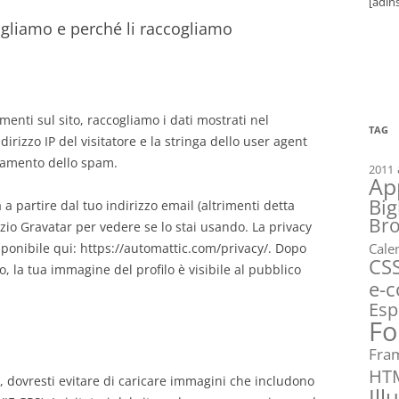
[adin
ogliamo e perché li raccogliamo
menti sul sito, raccogliamo i dati mostrati nel
TAG
irizzo IP del visitatore e la stringa dello user agent
levamento dello spam.
2011
Ap
Big
a partire dal tuo indirizzo email (altrimenti detta
Br
izio Gravatar per vedere se lo stai usando. La privacy
isponibile qui: https://automattic.com/privacy/. Dopo
Cale
CS
 la tua immagine del profilo è visibile al pubblico
e-
Esp
Fo
Fra
HT
, dovresti evitare di caricare immagini che includono
Ill