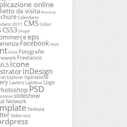
plicazione online
lietto da visita
Bootstrap
ochure
Calendario
CMS
ndario 2011
Colori
CSS3
S
Drupal
eps
commerce
Facebook
erienza
Flash
nt
Fotografie
Form
Freelance
mework
Icone
ML5
inDesign
ustrator
Ispirazione
rnet Explorer
ery
Logo
Lavoro
Lightbox
PSD
Photoshop
slideshow
onsive
ial Network
mplate
Texture
tter
Video
Viral
rdpress