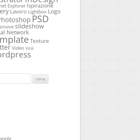
Ispirazione
rnet Explorer
ery
Logo
Lavoro
Lightbox
PSD
Photoshop
slideshow
onsive
ial Network
mplate
Texture
tter
Video
Viral
rdpress
ca
apple