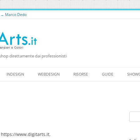
o → Marco Dedo
shop direttamente dai professionisti
Vai
al
INDESIGN
WEBDESIGN
RISORSE
GUIDE
SHOW
contenuto
RISORSE PER WEB DESIGNER
RISORSE GRATUITE
WORDPRESS
FONTS
Ricer
per:
 https://www.digitarts.it.