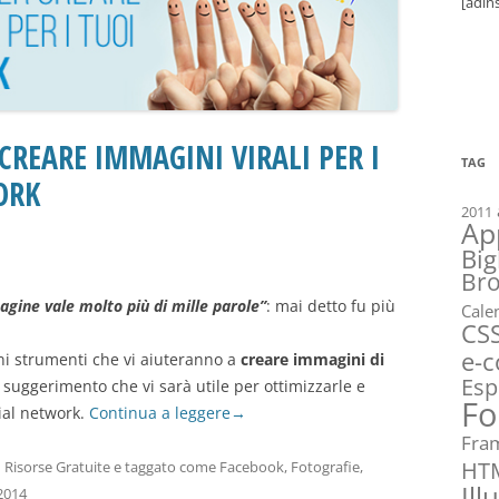
[adin
CREARE IMMAGINI VIRALI PER I
TAG
ORK
2011
Ap
Big
Br
gine vale molto più di mille parole”
: mai detto fu più
Cale
CS
e-
ni strumenti che vi aiuteranno a
creare immagini di
Esp
suggerimento che vi sarà utile per ottimizzarle e
Fo
cial network.
Continua a leggere
→
Fra
HT
n
Risorse Gratuite
e taggato come
Facebook
,
Fotografie
,
Ill
2014