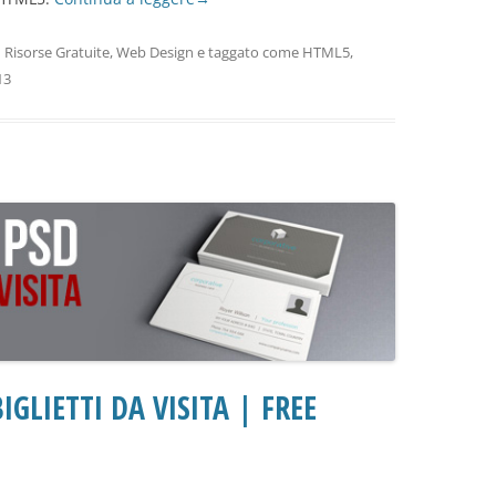
n
Risorse Gratuite
,
Web Design
e taggato come
HTML5
,
13
IGLIETTI DA VISITA | FREE