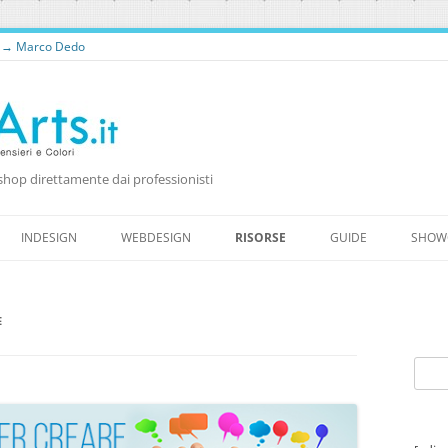
o → Marco Dedo
shop direttamente dai professionisti
Vai
al
INDESIGN
WEBDESIGN
RISORSE
GUIDE
SHOW
contenuto
RISORSE PER WEB DESIGNER
RISORSE GRATUITE
E
WORDPRESS
FONTS
Ricer
per: