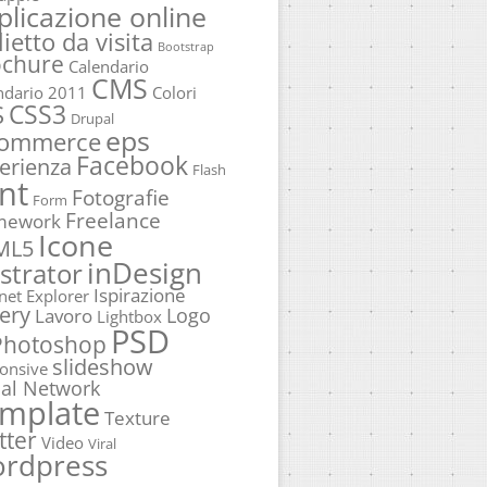
plicazione online
lietto da visita
Bootstrap
ochure
Calendario
CMS
ndario 2011
Colori
CSS3
S
Drupal
eps
commerce
Facebook
erienza
Flash
nt
Fotografie
Form
Freelance
mework
Icone
ML5
inDesign
ustrator
Ispirazione
rnet Explorer
ery
Logo
Lavoro
Lightbox
PSD
Photoshop
slideshow
onsive
ial Network
mplate
Texture
tter
Video
Viral
rdpress