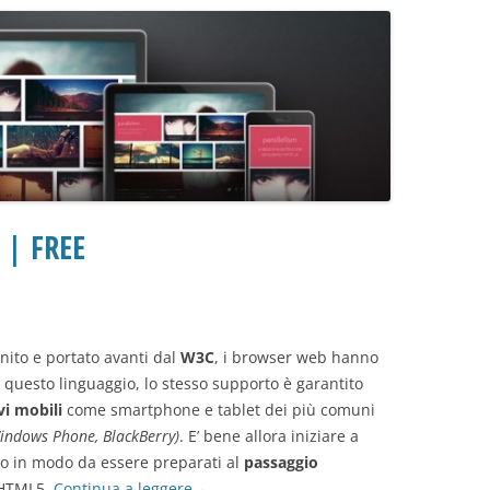
 | FREE
ito e portato avanti dal
W3C
, i browser web hanno
 questo linguaggio, lo stesso supporto è garantito
vi mobili
come smartphone e tablet dei più comuni
Windows Phone, BlackBerry)
. E’ bene allora iniziare a
gio in modo da essere preparati al
passaggio
’HTML5.
Continua a leggere
→