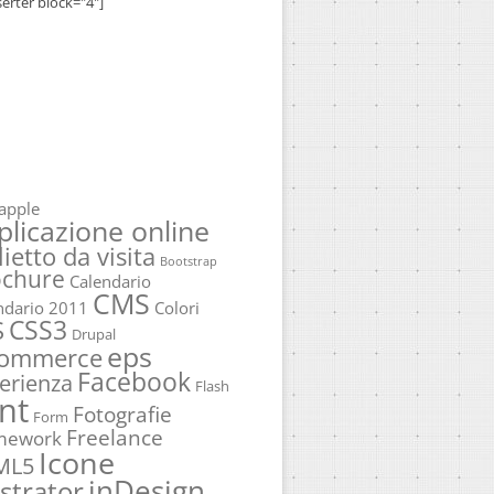
serter block="4"]
apple
plicazione online
lietto da visita
Bootstrap
ochure
Calendario
CMS
ndario 2011
Colori
CSS3
S
Drupal
eps
commerce
Facebook
erienza
Flash
nt
Fotografie
Form
Freelance
mework
Icone
ML5
inDesign
ustrator