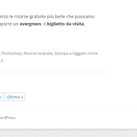
verso le risorse gratuite più belle che possiamo
roporre un
evergreen
, il
biglietto da visita
.
n
Photoshop
,
Risorse Gratuite
,
Stampa
e taggato come
13
»
Ultima »
WordPress