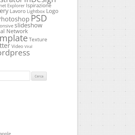
Ispirazione
rnet Explorer
ery
Logo
Lavoro
Lightbox
PSD
Photoshop
slideshow
onsive
ial Network
mplate
Texture
tter
Video
Viral
rdpress
ca
apple