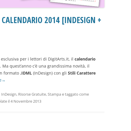
 CALENDARIO 2014 [INDESIGN +
 esclusiva per i lettori di DigitArts.it, il
calendario
). Ma quest’anno c’è una grandissima novità, il
in formato
.IDML
(InDesign) con gli
Stili Carattere
e
→
n
InDesign
,
Risorse Gratuite
,
Stampa
e taggato come
late
il
4 Novembre 2013