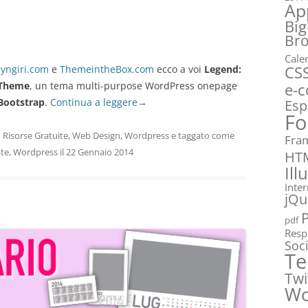
Ap
Big
Br
Cale
CS
yngiri.com
e
ThemeintheBox.com
ecco a voi
Legend:
e-
 Theme
, un tema multi-purpose WordPress onepage
Bootstrap
.
Continua a leggere
→
Esp
Fo
n
Risorse Gratuite
,
Web Design
,
Wordpress
e taggato come
Fra
te
,
Wordpress
il
22 Gennaio 2014
HT
Ill
Inte
jQu
pdf
Resp
Soc
Te
Twi
Wo