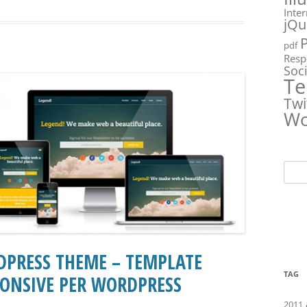
Inte
jQu
pdf
Resp
Soc
Te
Twi
Wo
Ricer
per:
DPRESS THEME – TEMPLATE
TAG
ONSIVE PER WORDPRESS
2011