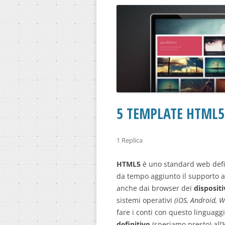
5 TEMPLATE HTML5
1 Replica
HTML5
è uno standard web defin
da tempo aggiunto il supporto a
anche dai browser dei
dispositi
sistemi operativi
(iOS, Android, 
fare i conti con questo linguag
definitivo
(speriamo presto) all