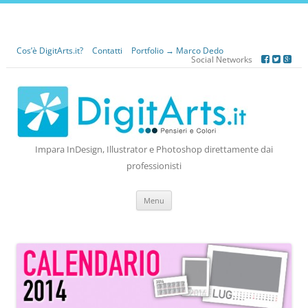
Cos’è DigitArts.it?
Contatti
Portfolio → Marco Dedo
Social Networks
Impara InDesign, Illustrator e Photoshop direttamente dai
professionisti
Vai
Menu
al
contenuto