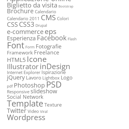
Biglietto da visita
Bootstrap
Brochure
Calendario
CMS
Calendario 2011
Colori
CSS3
CSS
Drupal
eps
e-commerce
Facebook
Esperienza
Flash
Font
Fotografie
Form
Freelance
Framework
Icone
HTML5
inDesign
Illustrator
Ispirazione
Internet Explorer
jQuery
Logo
Lavoro
Lightbox
PSD
Photoshop
pdf
slideshow
Responsive
Social Network
Template
Texture
Twitter
Video
Viral
Wordpress