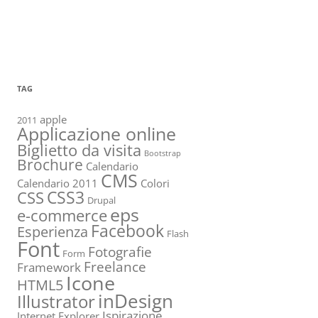
TAG
apple
2011
Applicazione online
Biglietto da visita
Bootstrap
Brochure
Calendario
CMS
Calendario 2011
Colori
CSS3
CSS
Drupal
eps
e-commerce
Facebook
Esperienza
Flash
Font
Fotografie
Form
Freelance
Framework
Icone
HTML5
inDesign
Illustrator
Ispirazione
Internet Explorer