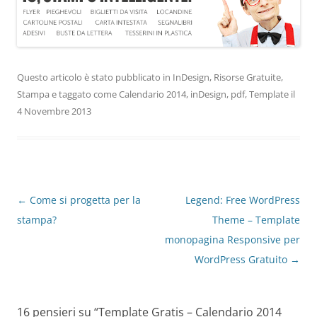
Questo articolo è stato pubblicato in
InDesign
,
Risorse Gratuite
,
Stampa
e taggato come
Calendario 2014
,
inDesign
,
pdf
,
Template
il
4 Novembre 2013
Navigazione
←
Come si progetta per la
Legend: Free WordPress
articolo
stampa?
Theme – Template
monopagina Responsive per
WordPress Gratuito
→
16 pensieri su “
Template Gratis – Calendario 2014