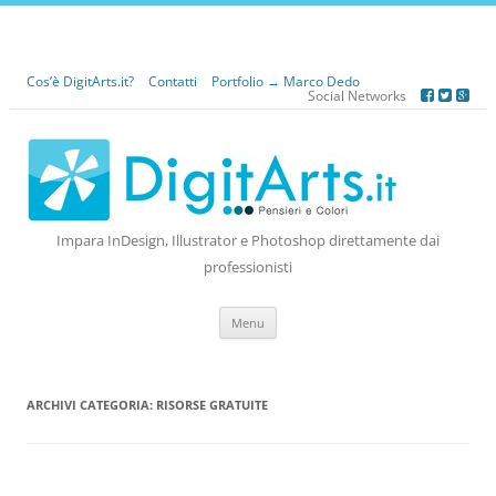
Cos’è DigitArts.it?
Contatti
Portfolio → Marco Dedo
Social Networks
Impara InDesign, Illustrator e Photoshop direttamente dai
professionisti
Vai
Menu
al
contenuto
ARCHIVI CATEGORIA:
RISORSE GRATUITE