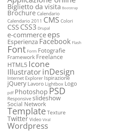
Biglietto da visita
Bootstrap
Brochure
Calendario
CMS
Calendario 2011
Colori
CSS3
CSS
Drupal
eps
e-commerce
Facebook
Esperienza
Flash
Font
Fotografie
Form
Freelance
Framework
Icone
HTML5
inDesign
Illustrator
Ispirazione
Internet Explorer
jQuery
Logo
Lavoro
Lightbox
PSD
Photoshop
pdf
slideshow
Responsive
Social Network
Template
Texture
Twitter
Video
Viral
Wordpress