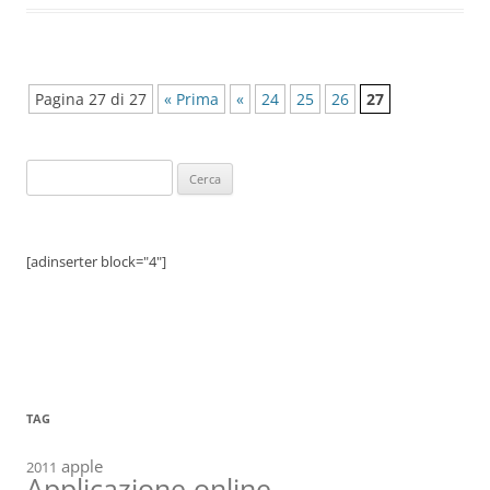
Pagina 27 di 27
« Prima
«
24
25
26
27
Ricerca
per:
[adinserter block="4"]
TAG
apple
2011
Applicazione online