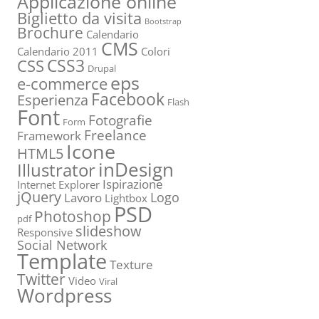
Applicazione online
Biglietto da visita
Bootstrap
Brochure
Calendario
CMS
Calendario 2011
Colori
CSS3
CSS
Drupal
eps
e-commerce
Facebook
Esperienza
Flash
Font
Fotografie
Form
Freelance
Framework
Icone
HTML5
inDesign
Illustrator
Ispirazione
Internet Explorer
jQuery
Logo
Lavoro
Lightbox
PSD
Photoshop
pdf
slideshow
Responsive
Social Network
Template
Texture
Twitter
Video
Viral
Wordpress