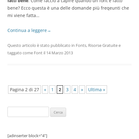
fatti bene
. Come faccio a capire quando un font è fatto
bene? Ecco questa è una delle domande più freqeunti che
mi viene fatta…
Continua a leggere
→
Questo articolo è stato pubblicato in
Fonts
,
Risorse Gratuite
e
taggato come
Font
il
14 Marzo 2013
Pagina 2 di 27
«
1
2
3
4
»
Ultima »
Ricerca
per:
[adinserter block="4"]