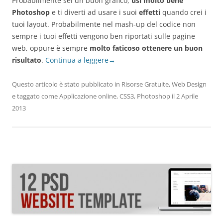
Probabilmente sei un buon grafico,
usi molto bene
Photoshop
e ti diverti ad usare i suoi
effetti
quando crei i
tuoi layout. Probabilmente nel mash-up del codice non
sempre i tuoi effetti vengono ben riportati sulle pagine
web, oppure è sempre
molto faticoso ottenere un buon
risultato
.
Continua a leggere
→
Questo articolo è stato pubblicato in
Risorse Gratuite
,
Web Design
e taggato come
Applicazione online
,
CSS3
,
Photoshop
il
2 Aprile
2013