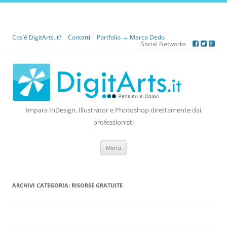
Cos’è DigitArts.it?
Contatti
Portfolio → Marco Dedo
Social Networks
Impara InDesign, Illustrator e Photoshop direttamente dai
professionisti
Vai
Menu
al
contenuto
ARCHIVI CATEGORIA:
RISORSE GRATUITE