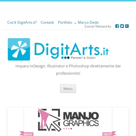
Cos’è DigitArts.it?
Contatti
Portfolio → Marco Dedo
Social Networks
Impara InDesign, Illustrator e Photoshop direttamente dai
professionisti
Vai
Menu
al
contenuto