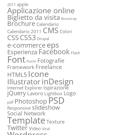
apple
2011
Applicazione online
Biglietto da visita
Bootstrap
Brochure
Calendario
CMS
Calendario 2011
Colori
CSS3
CSS
Drupal
eps
e-commerce
Facebook
Esperienza
Flash
Font
Fotografie
Form
Freelance
Framework
Icone
HTML5
inDesign
Illustrator
Ispirazione
Internet Explorer
jQuery
Logo
Lavoro
Lightbox
PSD
Photoshop
pdf
slideshow
Responsive
Social Network
Template
Texture
Twitter
Video
Viral
Wordpress