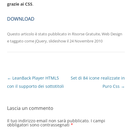
grazie ai CSS
.
DOWNLOAD
Questo articolo è stato pubblicato in
Risorse Gratuite
,
Web Design
e taggato come
jQuery
,
slideshow
il
24 Novembre 2010
Navigazione
←
LeanBack Player HTML5
Set di 84 icone realizzate in
articolo
con il supporto dei sottotitoli
Puro Css
→
Lascia un commento
Il tuo indirizzo email non sarà pubblicato.
I campi
obbligatori sono contrassegnati
*