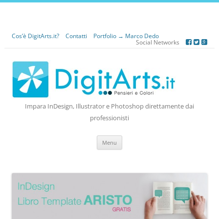
Cos’è DigitArts.it?
Contatti
Portfolio → Marco Dedo
Social Networks
Impara InDesign, Illustrator e Photoshop direttamente dai
professionisti
Vai
Menu
al
contenuto