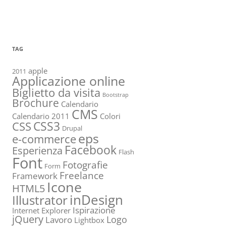
TAG
apple
2011
Applicazione online
Biglietto da visita
Bootstrap
Brochure
Calendario
CMS
Calendario 2011
Colori
CSS3
CSS
Drupal
eps
e-commerce
Facebook
Esperienza
Flash
Font
Fotografie
Form
Freelance
Framework
Icone
HTML5
inDesign
Illustrator
Ispirazione
Internet Explorer
jQuery
Logo
Lavoro
Lightbox