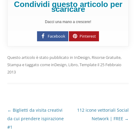
Condividi questo articolo per
scaricare
Dacci una mano a crescere!
Facebook
Pinterest
Questo articolo è stato pubblicato in
InDesign
,
Risorse Gratuite
,
Stampa
e taggato come
inDesign
,
Libro
,
Template
il
25 Febbraio
2013
Navigazione
←
Biglietti da visita creativi
112 icone vettoriali Social
articolo
da cui prendere ispirazione
Network | FREE
→
#1