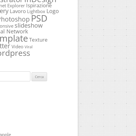
Ispirazione
rnet Explorer
ery
Logo
Lavoro
Lightbox
PSD
Photoshop
slideshow
onsive
ial Network
mplate
Texture
tter
Video
Viral
rdpress
ca
apple