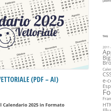
[adin
TAG
2011
Ap
Big
Br
Cale
CS
ETTORIALE (PDF – AI)
e-
Esp
Fo
Fra
HT
l Calendario 2025 in Formato
Ill