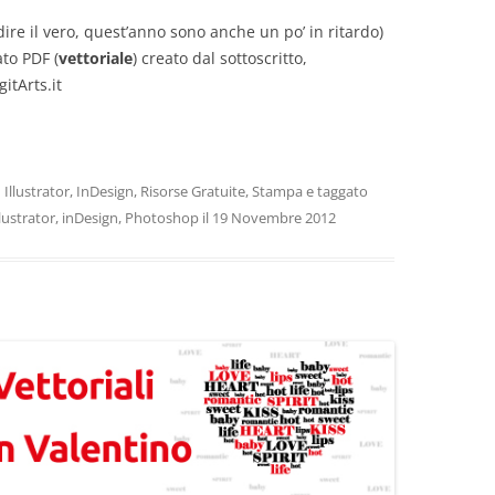
dire il vero, quest’anno sono anche un po’ in ritardo)
ato PDF (
vettoriale
) creato dal sottoscritto,
itArts.it
n
Illustrator
,
InDesign
,
Risorse Gratuite
,
Stampa
e taggato
llustrator
,
inDesign
,
Photoshop
il
19 Novembre 2012