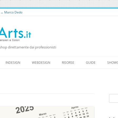
o → Marco Dedo
shop direttamente dai professionisti
Vai
al
INDESIGN
WEBDESIGN
RISORSE
GUIDE
SHOW
contenuto
RISORSE PER WEB DESIGNER
RISORSE GRATUITE
WORDPRESS
FONTS
Ricer
per: