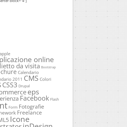
serter block="4"]
apple
plicazione online
lietto da visita
Bootstrap
ochure
Calendario
CMS
ndario 2011
Colori
CSS3
S
Drupal
eps
commerce
Facebook
erienza
Flash
nt
Fotografie
Form
Freelance
mework
Icone
ML5
inDesign
ustrator