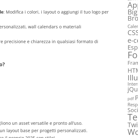
Ap
Big
le
: Modifica i colori, i layout o aggiungi il tuo logo per
Br
Cale
ersonalizzati, wall calendars o materiali
CS
e-
re precisione e chiarezza in qualsiasi formato di
Esp
Fo
Fra
o?
HT
Ill
Inte
jQu
pdf
Resp
Soc
Te
iono un asset versatile e pronto all’uso.
Twi
Wo
i un layout base per progetti personalizzati.
 il proprio 2025 con stile!