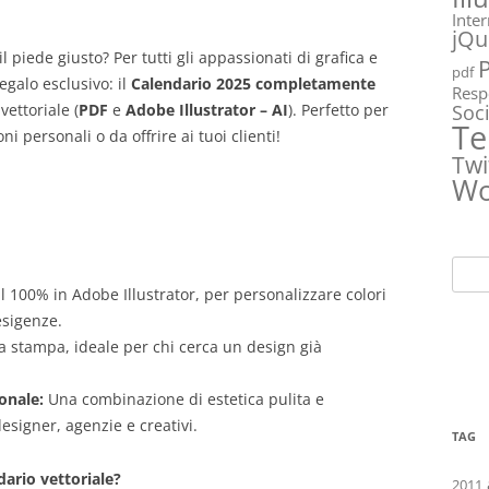
Inte
jQu
il piede giusto? Per tutti gli appassionati di grafica e
pdf
galo esclusivo: il
Calendario 2025 completamente
Resp
Soc
vettoriale (
PDF
e
Adobe Illustrator – AI
). Perfetto per
Te
oni personali o da offrire ai tuoi clienti!
Twi
Wo
Ricer
l 100% in Adobe Illustrator, per personalizzare colori
per:
esigenze.
a stampa, ideale per chi cerca un design già
onale:
Una combinazione di estetica pulita e
designer, agenzie e creativi.
TAG
dario vettoriale?
2011