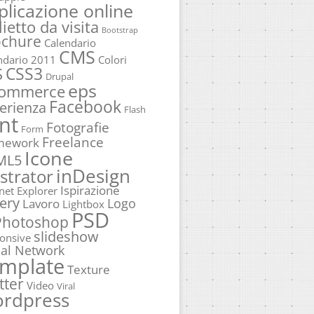
plicazione online
lietto da visita
Bootstrap
ochure
Calendario
CMS
ndario 2011
Colori
CSS3
S
Drupal
eps
commerce
Facebook
erienza
Flash
nt
Fotografie
Form
Freelance
mework
Icone
ML5
inDesign
ustrator
Ispirazione
rnet Explorer
ery
Logo
Lavoro
Lightbox
PSD
Photoshop
slideshow
onsive
ial Network
mplate
Texture
tter
Video
Viral
rdpress