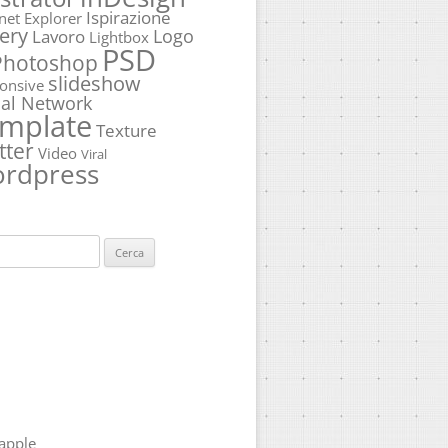
Ispirazione
rnet Explorer
ery
Logo
Lavoro
Lightbox
PSD
Photoshop
slideshow
onsive
ial Network
mplate
Texture
tter
Video
Viral
rdpress
ca
apple