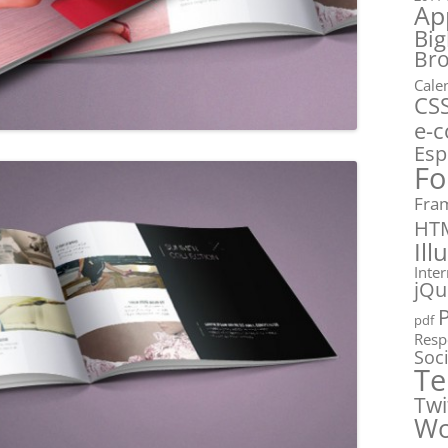
Ap
Big
Br
Cale
CS
e-
Esp
Fo
Fra
HT
Ill
Inte
jQu
pdf
Resp
Soc
Te
Twi
Wo