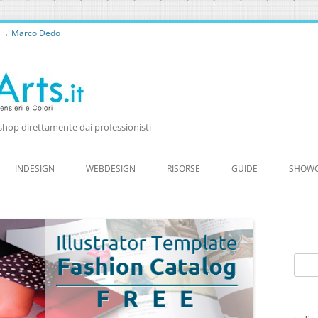
o → Marco Dedo
shop direttamente dai professionisti
Vai
al
INDESIGN
WEBDESIGN
RISORSE
GUIDE
SHOW
contenuto
RISORSE PER WEB DESIGNER
RISORSE GRATUITE
WORDPRESS
FONTS
Ricer
per: