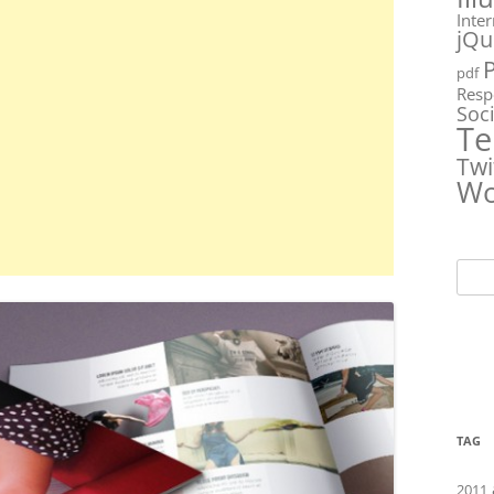
Inte
jQu
pdf
Resp
Soc
Te
Twi
Wo
Ricer
per:
TAG
2011