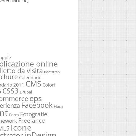
serter block="4"]
apple
plicazione online
lietto da visita
Bootstrap
ochure
Calendario
CMS
ndario 2011
Colori
CSS3
S
Drupal
eps
commerce
Facebook
erienza
Flash
nt
Fotografie
Form
Freelance
mework
Icone
ML5
inDesign
ustrator