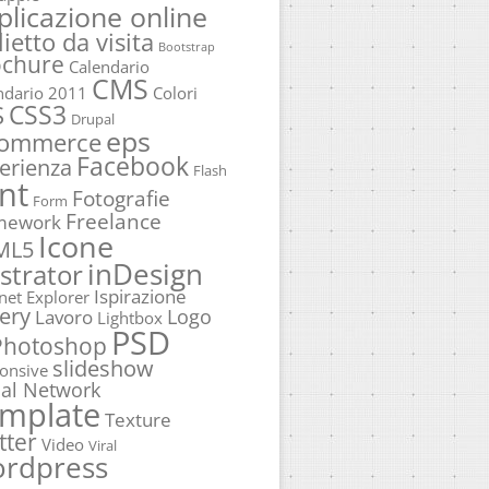
plicazione online
lietto da visita
Bootstrap
ochure
Calendario
CMS
ndario 2011
Colori
CSS3
S
Drupal
eps
commerce
Facebook
erienza
Flash
nt
Fotografie
Form
Freelance
mework
Icone
ML5
inDesign
ustrator
Ispirazione
rnet Explorer
ery
Logo
Lavoro
Lightbox
PSD
Photoshop
slideshow
onsive
ial Network
mplate
Texture
tter
Video
Viral
rdpress