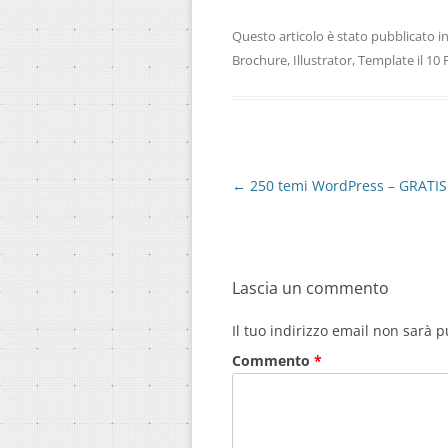
Questo articolo è stato pubblicato i
Brochure
,
Illustrator
,
Template
il
10 
Navigazione
←
250 temi WordPress – GRATIS
articolo
Lascia un commento
Il tuo indirizzo email non sarà p
Commento
*