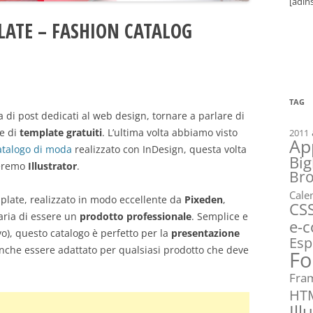
[adin
LATE – FASHION CATALOG
TAG
di post dedicati al web design, tornare a parlare di
re di
template gratuiti
. L’ultima volta abbiamo visto
2011
Ap
atalogo di moda
realizzato con InDesign, questa volta
Big
zzeremo
Illustrator
.
Br
Cale
late, realizzato in modo eccellente da
Pixeden
,
CS
’aria di essere un
prodotto professionale
. Semplice e
e-
ivo), questo catalogo è perfetto per la
presentazione
Esp
nche essere adattato per qualsiasi prodotto che deve
Fo
Fra
HT
Ill