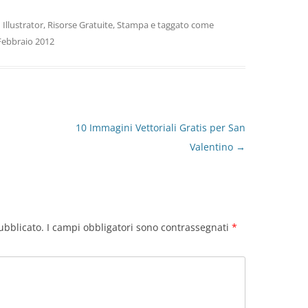
n
Illustrator
,
Risorse Gratuite
,
Stampa
e taggato come
Febbraio 2012
10 Immagini Vettoriali Gratis per San
Valentino
→
ubblicato.
I campi obbligatori sono contrassegnati
*