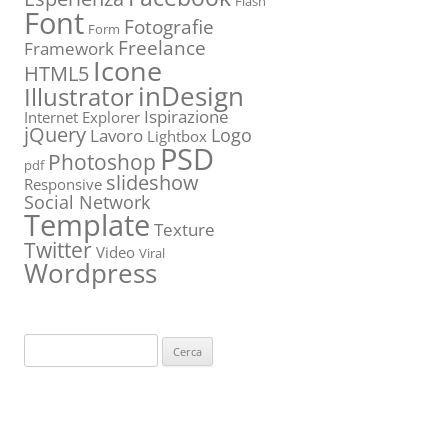
Flash
Font
Fotografie
Form
Freelance
Framework
Icone
HTML5
inDesign
Illustrator
Ispirazione
Internet Explorer
jQuery
Logo
Lavoro
Lightbox
PSD
Photoshop
pdf
slideshow
Responsive
Social Network
Template
Texture
Twitter
Video
Viral
Wordpress
Ricerca
per: