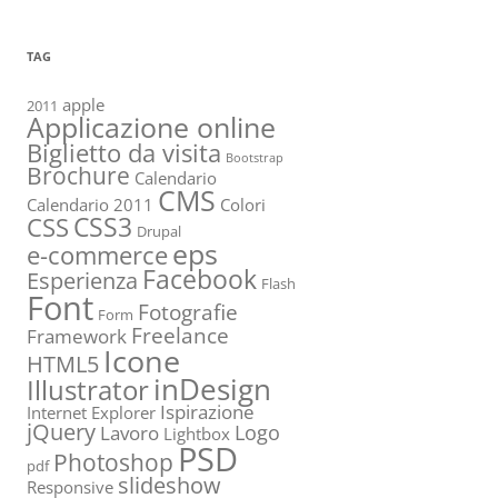
TAG
apple
2011
Applicazione online
Biglietto da visita
Bootstrap
Brochure
Calendario
CMS
Calendario 2011
Colori
CSS3
CSS
Drupal
eps
e-commerce
Facebook
Esperienza
Flash
Font
Fotografie
Form
Freelance
Framework
Icone
HTML5
inDesign
Illustrator
Ispirazione
Internet Explorer
jQuery
Logo
Lavoro
Lightbox
PSD
Photoshop
pdf
slideshow
Responsive