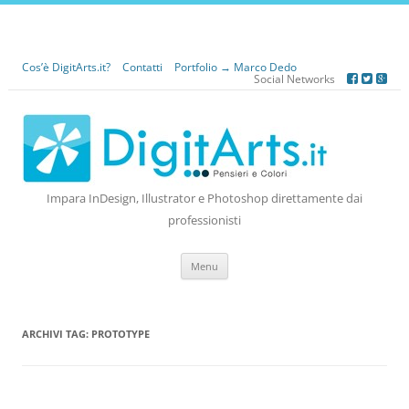
Cos’è DigitArts.it?
Contatti
Portfolio → Marco Dedo
Social Networks
Impara InDesign, Illustrator e Photoshop direttamente dai
professionisti
Vai
Menu
al
contenuto
ARCHIVI TAG:
PROTOTYPE