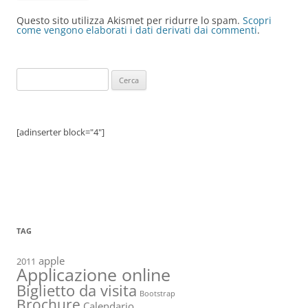
Questo sito utilizza Akismet per ridurre lo spam.
Scopri
come vengono elaborati i dati derivati dai commenti
.
Ricerca
per:
[adinserter block="4"]
TAG
apple
2011
Applicazione online
Biglietto da visita
Bootstrap
Brochure
Calendario