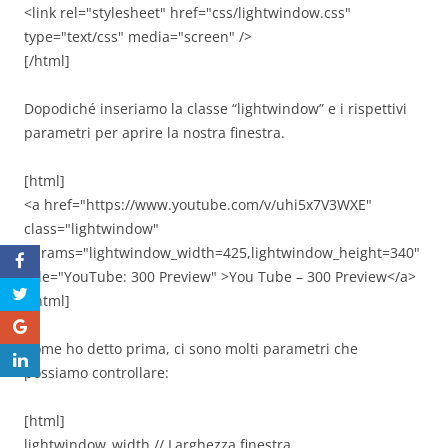
<link rel="stylesheet" href="css/lightwindow.css"
type="text/css" media="screen" />
[/html]
Dopodiché inseriamo la classe “lightwindow” e i rispettivi
parametri per aprire la nostra finestra.
[html]
<a href="https://www.youtube.com/v/uhi5x7V3WXE"
class="lightwindow"
params="lightwindow_width=425,lightwindow_height=340"
title="YouTube: 300 Preview" >You Tube – 300 Preview</a>
[/html]
Come ho detto prima, ci sono molti parametri che
possiamo controllare:
[html]
lightwindow_width // Larghezza finestra