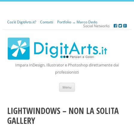
Cos’è DigitArts.it?
Contatti
Portfolio → Marco Dedo
Social Networks
Impara InDesign, Illustrator e Photoshop direttamente dai
professionisti
Vai
Menu
al
contenuto
LIGHTWINDOWS – NON LA SOLITA
GALLERY