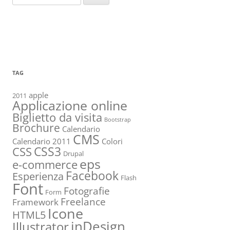
per:
TAG
apple
2011
Applicazione online
Biglietto da visita
Bootstrap
Brochure
Calendario
CMS
Calendario 2011
Colori
CSS3
CSS
Drupal
eps
e-commerce
Facebook
Esperienza
Flash
Font
Fotografie
Form
Freelance
Framework
Icone
HTML5
inDesign
Illustrator