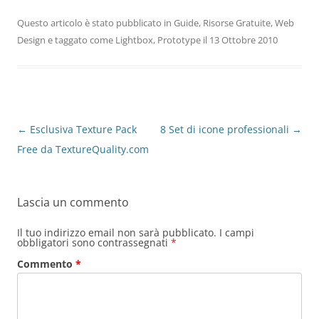
Questo articolo è stato pubblicato in
Guide
,
Risorse Gratuite
,
Web
Design
e taggato come
Lightbox
,
Prototype
il
13 Ottobre 2010
Navigazione
←
Esclusiva Texture Pack
8 Set di icone professionali
→
articolo
Free da TextureQuality.com
Lascia un commento
Il tuo indirizzo email non sarà pubblicato.
I campi
obbligatori sono contrassegnati
*
Commento
*