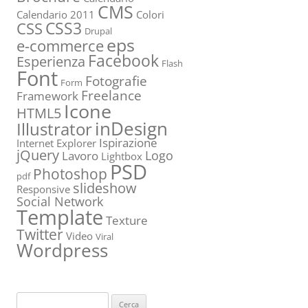
CMS
Calendario 2011
Colori
CSS3
CSS
Drupal
eps
e-commerce
Facebook
Esperienza
Flash
Font
Fotografie
Form
Freelance
Framework
Icone
HTML5
inDesign
Illustrator
Ispirazione
Internet Explorer
jQuery
Logo
Lavoro
Lightbox
PSD
Photoshop
pdf
slideshow
Responsive
Social Network
Template
Texture
Twitter
Video
Viral
Wordpress
Ricerca