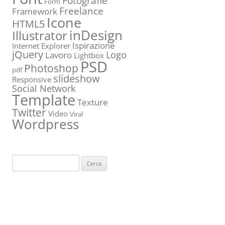
Fotografie
Form
Freelance
Framework
Icone
HTML5
inDesign
Illustrator
Ispirazione
Internet Explorer
jQuery
Logo
Lavoro
Lightbox
PSD
Photoshop
pdf
slideshow
Responsive
Social Network
Template
Texture
Twitter
Video
Viral
Wordpress
Ricerca
per: