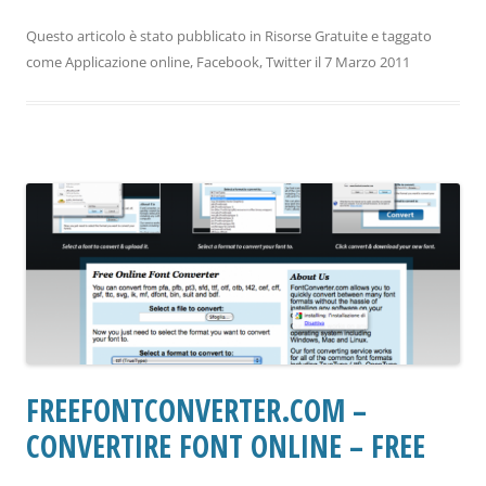
Questo articolo è stato pubblicato in
Risorse Gratuite
e taggato
come
Applicazione online
,
Facebook
,
Twitter
il
7 Marzo 2011
FREEFONTCONVERTER.COM –
CONVERTIRE FONT ONLINE – FREE