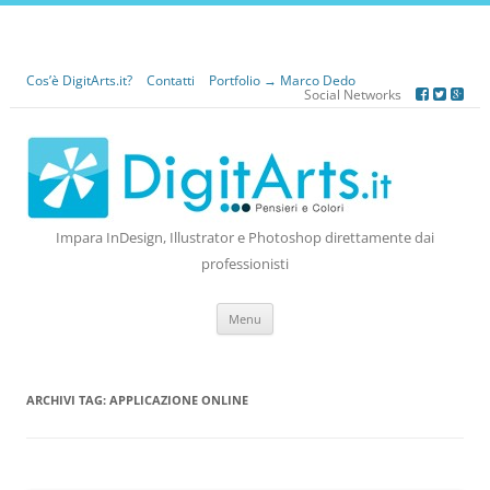
Cos’è DigitArts.it?
Contatti
Portfolio → Marco Dedo
Social Networks
Impara InDesign, Illustrator e Photoshop direttamente dai
professionisti
Vai
Menu
al
contenuto
ARCHIVI TAG:
APPLICAZIONE ONLINE