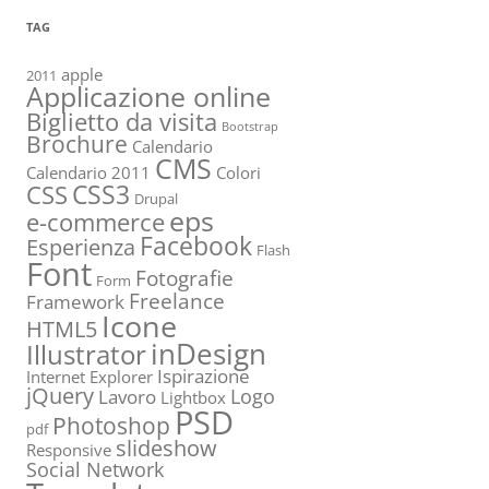
TAG
apple
2011
Applicazione online
Biglietto da visita
Bootstrap
Brochure
Calendario
CMS
Calendario 2011
Colori
CSS3
CSS
Drupal
eps
e-commerce
Facebook
Esperienza
Flash
Font
Fotografie
Form
Freelance
Framework
Icone
HTML5
inDesign
Illustrator
Ispirazione
Internet Explorer
jQuery
Logo
Lavoro
Lightbox
PSD
Photoshop
pdf
slideshow
Responsive
Social Network