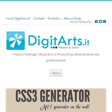
Cos’è DigitArts.it?
Contatti
Portfolio → Marco Dedo
Social Networks
Impara InDesign, Illustrator e Photoshop direttamente dai
professionisti
Vai
Menu
al
contenuto