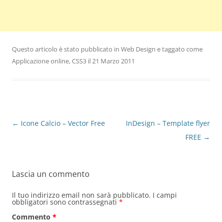
Questo articolo è stato pubblicato in
Web Design
e taggato come
Applicazione online
,
CSS3
il
21 Marzo 2011
Navigazione
←
Icone Calcio – Vector Free
InDesign – Template flyer
articolo
FREE
→
Lascia un commento
Il tuo indirizzo email non sarà pubblicato.
I campi
obbligatori sono contrassegnati
*
Commento
*