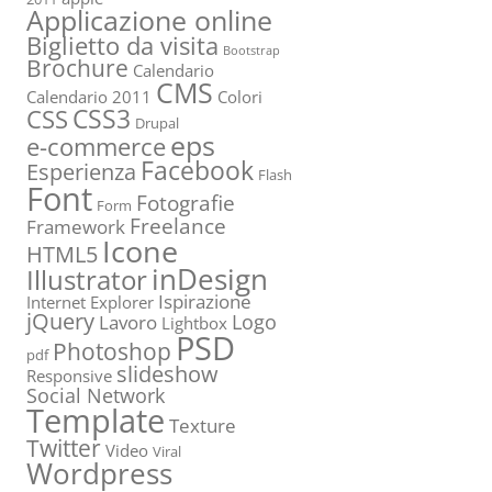
Applicazione online
Biglietto da visita
Bootstrap
Brochure
Calendario
CMS
Calendario 2011
Colori
CSS3
CSS
Drupal
eps
e-commerce
Facebook
Esperienza
Flash
Font
Fotografie
Form
Freelance
Framework
Icone
HTML5
inDesign
Illustrator
Ispirazione
Internet Explorer
jQuery
Logo
Lavoro
Lightbox
PSD
Photoshop
pdf
slideshow
Responsive
Social Network
Template
Texture
Twitter
Video
Viral
Wordpress