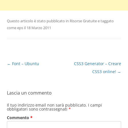
Questo articolo è stato pubblicato in
Risorse Gratuite
e taggato
come
eps
il
18 Marzo 2011
Navigazione
←
Font – Ubuntu
CSS3 Generator – Creare
articolo
CSS3 online!
→
Lascia un commento
Il tuo indirizzo email non sarà pubblicato.
I campi
obbligatori sono contrassegnati
*
Commento
*