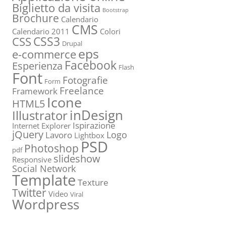
Biglietto da visita
Bootstrap
Brochure
Calendario
CMS
Calendario 2011
Colori
CSS3
CSS
Drupal
eps
e-commerce
Facebook
Esperienza
Flash
Font
Fotografie
Form
Freelance
Framework
Icone
HTML5
inDesign
Illustrator
Ispirazione
Internet Explorer
jQuery
Logo
Lavoro
Lightbox
PSD
Photoshop
pdf
slideshow
Responsive
Social Network
Template
Texture
Twitter
Video
Viral
Wordpress