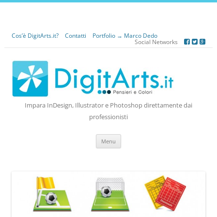
Cos’è DigitArts.it?
Contatti
Portfolio → Marco Dedo
Social Networks
Impara InDesign, Illustrator e Photoshop direttamente dai
professionisti
Vai
Menu
al
contenuto