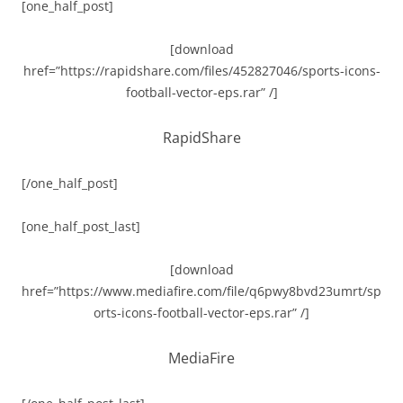
[one_half_post]
[download
href=”https://rapidshare.com/files/452827046/sports-icons-
football-vector-eps.rar” /]
RapidShare
[/one_half_post]
[one_half_post_last]
[download
href=”https://www.mediafire.com/file/q6pwy8bvd23umrt/sp
orts-icons-football-vector-eps.rar” /]
MediaFire