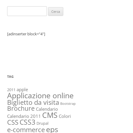
Ricerca
per:
[adinserter block="4"]
TAG
apple
2011
Applicazione online
Biglietto da visita
Bootstrap
Brochure
Calendario
CMS
Calendario 2011
Colori
CSS3
CSS
Drupal
eps
e-commerce