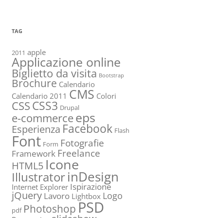
TAG
apple
2011
Applicazione online
Biglietto da visita
Bootstrap
Brochure
Calendario
CMS
Calendario 2011
Colori
CSS3
CSS
Drupal
eps
e-commerce
Facebook
Esperienza
Flash
Font
Fotografie
Form
Freelance
Framework
Icone
HTML5
inDesign
Illustrator
Ispirazione
Internet Explorer
jQuery
Logo
Lavoro
Lightbox
PSD
Photoshop
pdf