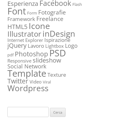
Facebook
Esperienza
Flash
Font
Fotografie
Form
Freelance
Framework
Icone
HTML5
inDesign
Illustrator
Ispirazione
Internet Explorer
jQuery
Logo
Lavoro
Lightbox
PSD
Photoshop
pdf
slideshow
Responsive
Social Network
Template
Texture
Twitter
Video
Viral
Wordpress
Ricerca
per: