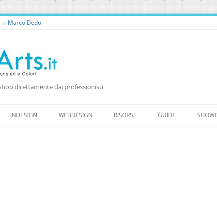
o → Marco Dedo
shop direttamente dai professionisti
Vai
al
INDESIGN
WEBDESIGN
RISORSE
GUIDE
SHOW
contenuto
RISORSE PER WEB DESIGNER
RISORSE GRATUITE
WORDPRESS
FONTS