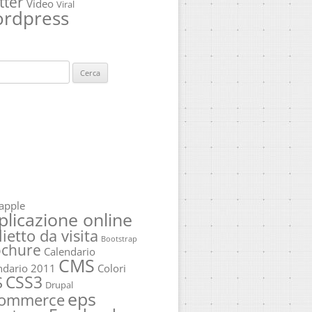
tter
Video
Viral
rdpress
ca
apple
plicazione online
lietto da visita
Bootstrap
ochure
Calendario
CMS
ndario 2011
Colori
CSS3
S
Drupal
eps
commerce