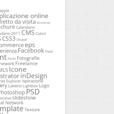
apple
plicazione online
lietto da visita
Bootstrap
ochure
Calendario
CMS
ndario 2011
Colori
CSS3
S
Drupal
eps
commerce
Facebook
erienza
Flash
nt
Fotografie
Form
Freelance
mework
Icone
ML5
inDesign
ustrator
Ispirazione
rnet Explorer
ery
Logo
Lavoro
Lightbox
PSD
Photoshop
slideshow
onsive
ial Network
mplate
Texture