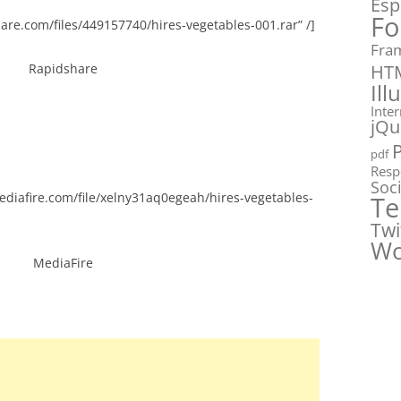
Esp
Fo
are.com/files/449157740/hires-vegetables-001.rar” /]
Fra
HT
Rapidshare
Ill
Inte
jQu
pdf
Resp
Soc
diafire.com/file/xelny31aq0egeah/hires-vegetables-
Te
Twi
Wo
MediaFire