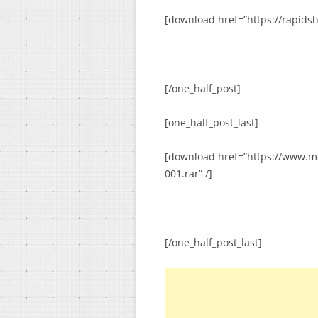
[download href=”https://rapidsh
[/one_half_post]
[one_half_post_last]
[download href=”https://www.me
001.rar” /]
[/one_half_post_last]