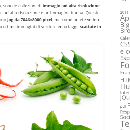
a, sono le collezioni di
immagini ad alta risoluzione
.
2011
 ad alta risoluzione è un’immagine buona. Queste
Ap
sono
jpg da 7046×8000 pixel
, ma come potete vedere
Big
no ottime immagini di verdure ed ortaggi,
scattate in
Br
Cale
CS
e-
Esp
Fo
Fra
HT
Ill
Inte
jQu
pdf
Resp
Soc
Te