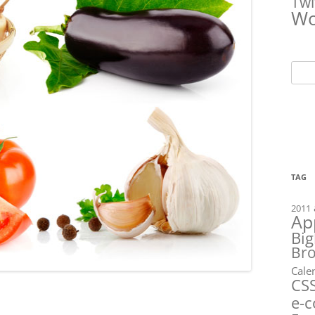
Twi
Wo
Ricer
per:
TAG
2011
Ap
Big
Br
Cale
CS
e-