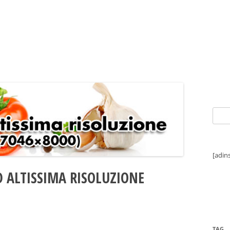
Ricer
per:
[adin
D ALTISSIMA RISOLUZIONE
TAG