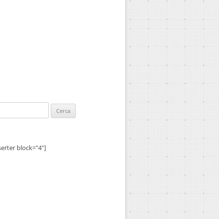
ca
serter block="4"]