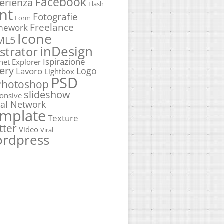
Facebook
erienza
Flash
nt
Fotografie
Form
Freelance
mework
Icone
ML5
inDesign
ustrator
Ispirazione
rnet Explorer
ery
Logo
Lavoro
Lightbox
PSD
Photoshop
slideshow
onsive
ial Network
mplate
Texture
tter
Video
Viral
rdpress