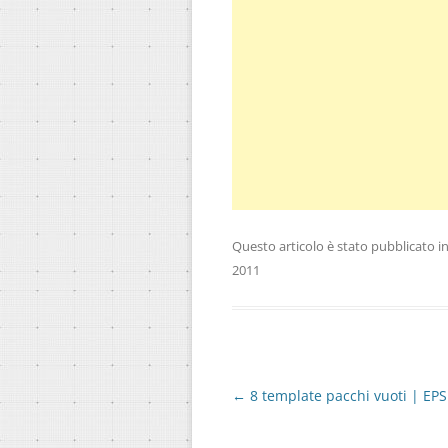
Questo articolo è stato pubblicato i
2011
Navigazione
←
8 template pacchi vuoti | EPS
articolo