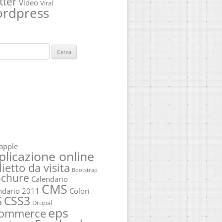
tter
Video
Viral
rdpress
ca
apple
plicazione online
lietto da visita
Bootstrap
ochure
Calendario
CMS
ndario 2011
Colori
CSS3
S
Drupal
eps
commerce