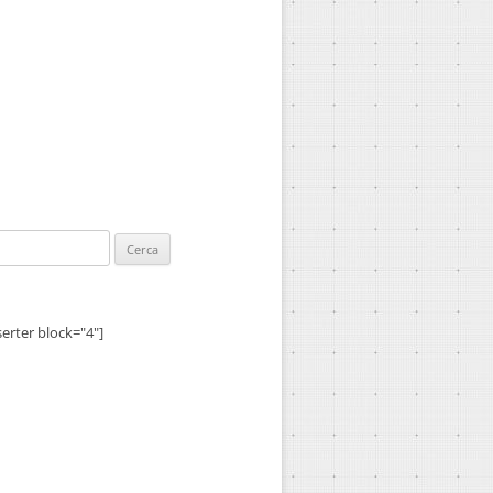
ca
serter block="4"]