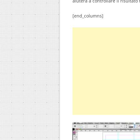
aiuterà a controllare il risultato 
[end_columns]