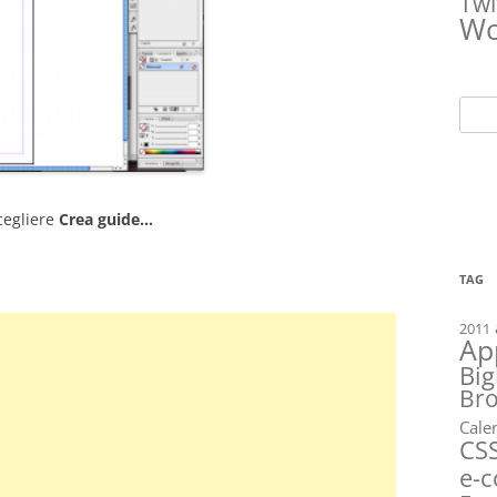
Twi
Wo
Ricer
per:
cegliere
Crea guide…
TAG
2011
Ap
Big
Br
Cale
CS
e-