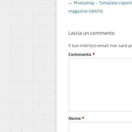
Navigazione
←
Photoshop – Template copert
articolo
magazine GRATIS
Lascia un commento
Il tuo indirizzo email non sarà p
Commento
*
Nome
*