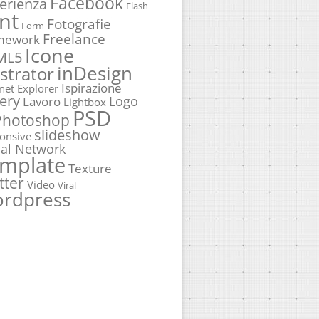
Facebook
erienza
Flash
nt
Fotografie
Form
Freelance
mework
Icone
ML5
inDesign
ustrator
Ispirazione
rnet Explorer
ery
Logo
Lavoro
Lightbox
PSD
Photoshop
slideshow
onsive
ial Network
mplate
Texture
tter
Video
Viral
rdpress