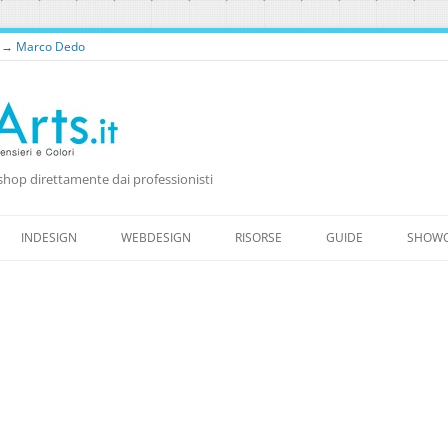
o → Marco Dedo
shop direttamente dai professionisti
Vai
al
INDESIGN
WEBDESIGN
RISORSE
GUIDE
SHOW
contenuto
RISORSE PER WEB DESIGNER
RISORSE GRATUITE
WORDPRESS
FONTS