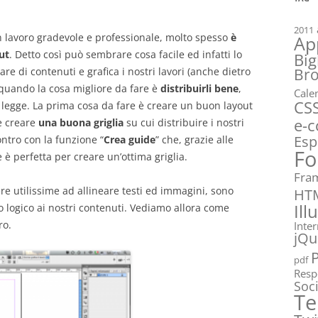
2011
n lavoro gradevole e professionale, molto spesso
è
Ap
ut
. Detto così può sembrare cosa facile ed infatti lo
Big
Br
are di contenuti e grafica i nostri lavori (anche dietro
, quando la cosa migliore da fare è
distribuirli bene
,
Cale
CS
i legge. La prima cosa da fare è creare un buon layout
e-
è creare
una buona griglia
su cui distribuire i nostri
Esp
ontro con la funzione “
Crea guide
” che, grazie alle
Fo
 è perfetta per creare un’ottima griglia.
Fra
sere utilissime ad allineare testi ed immagini, sono
HT
Ill
lo logico ai nostri contenuti. Vediamo allora come
ro.
Inte
jQu
pdf
Resp
Soc
Te