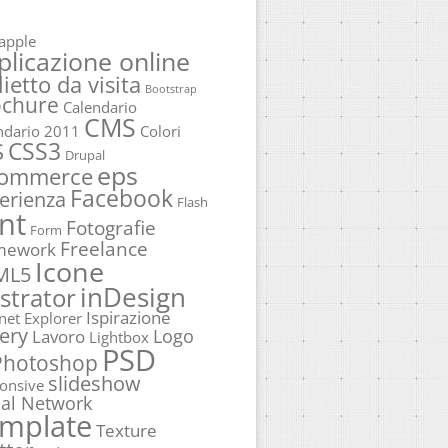
apple
plicazione online
lietto da visita
Bootstrap
ochure
Calendario
CMS
ndario 2011
Colori
CSS3
S
Drupal
eps
commerce
Facebook
erienza
Flash
nt
Fotografie
Form
Freelance
mework
Icone
ML5
inDesign
ustrator
Ispirazione
rnet Explorer
ery
Logo
Lavoro
Lightbox
PSD
Photoshop
slideshow
onsive
ial Network
mplate
Texture