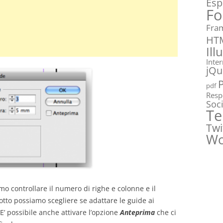
Esp
Fo
Fra
HT
Ill
Inte
jQu
pdf
Resp
Soc
Te
Twi
Wo
o controllare il numero di righe e colonne e il
sotto possiamo scegliere se adattare le guide ai
 E’ possibile anche attivare l’opzione
Anteprima
che ci