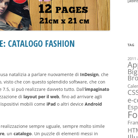
[adin
E: CATALOGO FASHION
TAG
2011
Ap
Big
pausa natalizia a parlare nuovamente di
InDesign
, che
Br
o, visto che con questo splendido software, che con
Cale
e 7.5, si può realizzare davveto tutto. Dall’
impaginato
CS
lizzazione di
layout per il web
, fino ad arrivare agli
e-
 dispositivi mobili come
iPad
o altri device
Android
Esp
Fo
Fra
a realizzazione sempre uguale, sempre molto simile
HT
re
, un
catalogo
. Un puzzle di elementi messi in
Ill