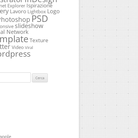
Ispirazione
rnet Explorer
ery
Logo
Lavoro
Lightbox
PSD
Photoshop
slideshow
onsive
ial Network
mplate
Texture
tter
Video
Viral
rdpress
ca
apple