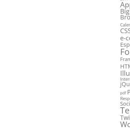
Ap
Big
Br
Cale
CS
e-
Esp
Fo
Fra
HT
Ill
Inte
jQu
pdf
Resp
Soc
Te
Twi
Wo