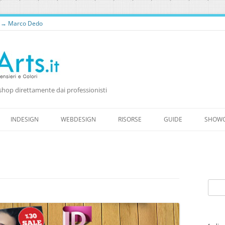
o → Marco Dedo
shop direttamente dai professionisti
Vai
al
INDESIGN
WEBDESIGN
RISORSE
GUIDE
SHOW
contenuto
RISORSE PER WEB DESIGNER
RISORSE GRATUITE
WORDPRESS
FONTS
Ricer
per: