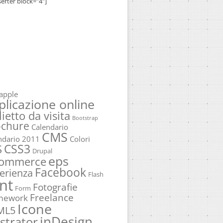
serter block="4"]
apple
plicazione online
lietto da visita
Bootstrap
ochure
Calendario
CMS
ndario 2011
Colori
CSS3
S
Drupal
eps
commerce
Facebook
erienza
Flash
nt
Fotografie
Form
Freelance
mework
Icone
ML5
inDesign
ustrator