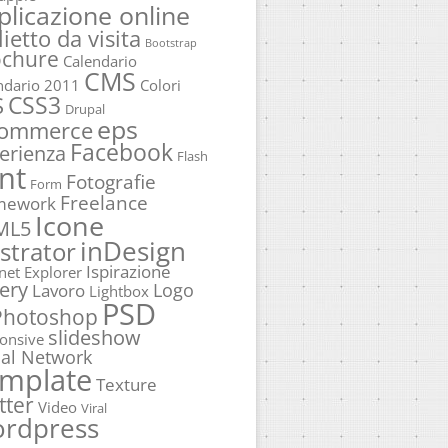
plicazione online
lietto da visita
Bootstrap
ochure
Calendario
CMS
ndario 2011
Colori
CSS3
S
Drupal
eps
commerce
Facebook
erienza
Flash
nt
Fotografie
Form
Freelance
mework
Icone
ML5
inDesign
ustrator
Ispirazione
rnet Explorer
ery
Logo
Lavoro
Lightbox
PSD
Photoshop
slideshow
onsive
ial Network
mplate
Texture
tter
Video
Viral
rdpress