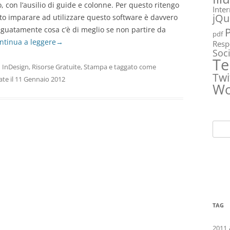
, con l’ausilio di guide e colonne. Per questo ritengo
Inte
jQu
 imparare ad utilizzare questo software è davvero
eguatamente cosa c’è di meglio se non partire da
pdf
ntinua a leggere
→
Resp
Soc
Te
n
InDesign
,
Risorse Gratuite
,
Stampa
e taggato come
Twi
ate
il
11 Gennaio 2012
Wo
Ricer
per:
TAG
2011