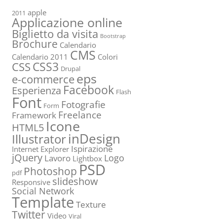
apple
2011
Applicazione online
Biglietto da visita
Bootstrap
Brochure
Calendario
CMS
Calendario 2011
Colori
CSS3
CSS
Drupal
eps
e-commerce
Facebook
Esperienza
Flash
Font
Fotografie
Form
Freelance
Framework
Icone
HTML5
inDesign
Illustrator
Ispirazione
Internet Explorer
jQuery
Logo
Lavoro
Lightbox
PSD
Photoshop
pdf
slideshow
Responsive
Social Network
Template
Texture
Twitter
Video
Viral