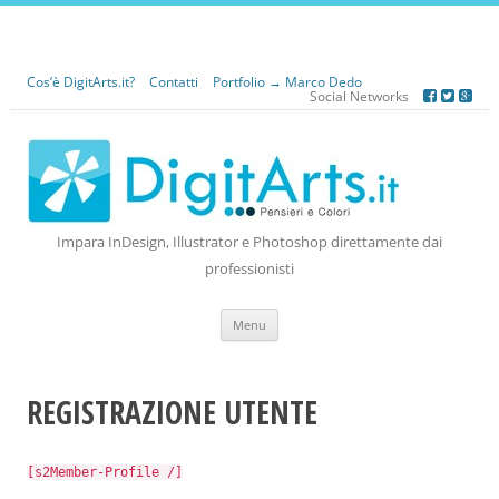
Cos’è DigitArts.it?
Contatti
Portfolio → Marco Dedo
Social Networks
Impara InDesign, Illustrator e Photoshop direttamente dai
professionisti
Vai
Menu
al
contenuto
REGISTRAZIONE UTENTE
[s2Member-Profile /]