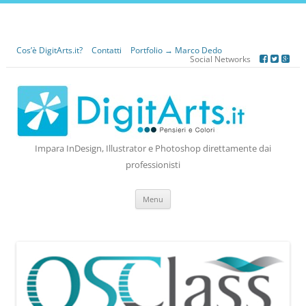
Cos’è DigitArts.it?
Contatti
Portfolio → Marco Dedo
Social Networks
Impara InDesign, Illustrator e Photoshop direttamente dai
professionisti
Vai
Menu
al
contenuto