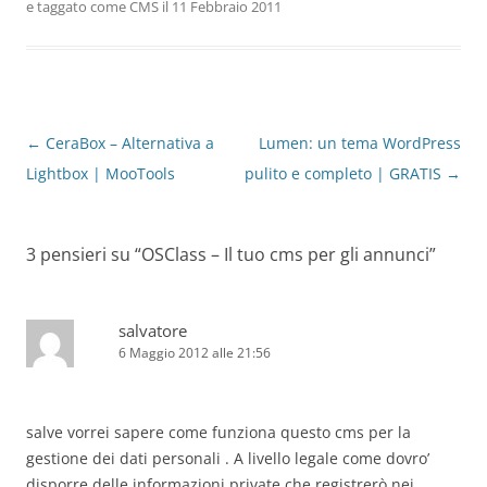
e taggato come
CMS
il
11 Febbraio 2011
Navigazione
←
CeraBox – Alternativa a
Lumen: un tema WordPress
articolo
Lightbox | MooTools
pulito e completo | GRATIS
→
3 pensieri su “
OSClass – Il tuo cms per gli annunci
”
salvatore
6 Maggio 2012 alle 21:56
salve vorrei sapere come funziona questo cms per la
gestione dei dati personali . A livello legale come dovro’
disporre delle informazioni private che registrerò nei