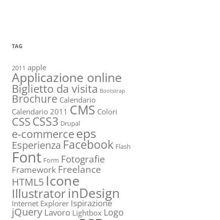
TAG
apple
2011
Applicazione online
Biglietto da visita
Bootstrap
Brochure
Calendario
CMS
Calendario 2011
Colori
CSS3
CSS
Drupal
eps
e-commerce
Facebook
Esperienza
Flash
Font
Fotografie
Form
Freelance
Framework
Icone
HTML5
inDesign
Illustrator
Ispirazione
Internet Explorer
jQuery
Logo
Lavoro
Lightbox