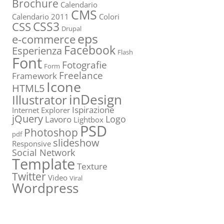
Brochure
Calendario
CMS
Calendario 2011
Colori
CSS3
CSS
Drupal
eps
e-commerce
Facebook
Esperienza
Flash
Font
Fotografie
Form
Freelance
Framework
Icone
HTML5
inDesign
Illustrator
Ispirazione
Internet Explorer
jQuery
Logo
Lavoro
Lightbox
PSD
Photoshop
pdf
slideshow
Responsive
Social Network
Template
Texture
Twitter
Video
Viral
Wordpress