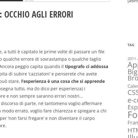
[adin
 OCCHIO AGLI ERRORI
TAG
, a tutti è capitato le prime volte di passare un file
2011
to qualche errore di sovrastampa o qualche taglio
Ap
 Ancora peggio capita quando il
tipografo ci addossa
Big
pita di subire ‘cazziatoni’ e penserete che avete
Br
i può stare,
l’esperienza è una cosa che si apprende
Cale
nsegna tutto, ma (lo dico per esperienza) i
CS
pre e non sempre saranno errori nostri…
e-
 discorso di parte, né tantomeno voglio affermare
Esp
in modo errato, voglio fare chiarezza e spiegare a chi
Fo
per ‘non farsi fregare’ e non diventare il carpo
Fra
ore.
HT
Ill