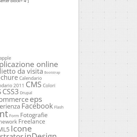
serter block="4"]
apple
plicazione online
lietto da visita
Bootstrap
ochure
Calendario
CMS
ndario 2011
Colori
CSS3
S
Drupal
eps
commerce
Facebook
erienza
Flash
nt
Fotografie
Form
Freelance
mework
Icone
ML5
inDesign
ustrator