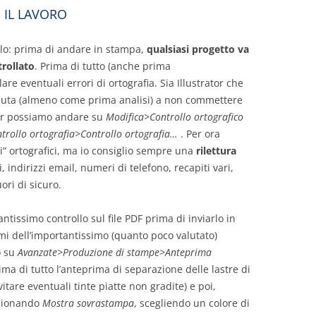
 IL LAVORO
lo: prima di andare in stampa,
qualsiasi progetto va
trollato
. Prima di tutto (anche prima
are eventuali errori di ortografia. Sia Illustrator che
iuta (almeno come prima analisi) a non commettere
ator possiamo andare su
Modifica>Controllo ortografico
trollo ortografia>Controllo ortografia…
. Per ora
i” ortografici, ma io consiglio sempre una
rilettura
oli, indirizzi email, numeri di telefono, recapiti vari,
ori di sicuro.
antissimo controllo sul file PDF prima di inviarlo in
i dell’importantissimo (quanto poco valutato)
o su
Avanzate>Produzione di stampe>Anteprima
ma di tutto l’anteprima di separazione delle lastre di
tare eventuali tinte piatte non gradite) e poi,
ezionando
Mostra sovrastampa
, scegliendo un colore di