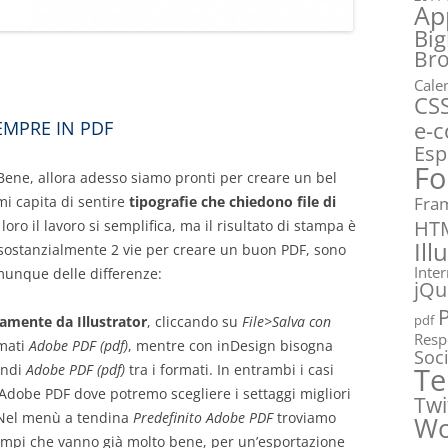
Ap
Big
Br
Cale
CS
e-
SEMPRE IN PDF
Esp
Fo
Bene, allora adesso siamo pronti per creare un bel
mi capita di sentire
tipografie che chiedono file di
Fra
HT
 loro il lavoro si semplifica, ma il risultato di stampa è
Ill
o sostanzialmente 2 vie per creare un buon PDF, sono
Inte
nque delle differenze:
jQu
pdf
ttamente da Illustrator
, cliccando su
File>Salva con
Resp
rmati
Adobe PDF (pdf)
, mentre con inDesign bisogna
Soc
indi
Adobe PDF (pdf)
tra i formati. In entrambi i casi
Te
Adobe PDF dove potremo scegliere i settaggi migliori
Twi
a. Nel menù a tendina
Predefinito Adobe PDF
troviamo
Wo
sempi che vanno già molto bene, per un’esportazione