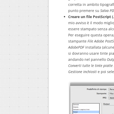
corretta in ambito tipogra
punto premere su
Salva PD
Creare un file PostScript (.
mio avviso è il modo miglio
essere stampato senza al
Per eseguire questa opera
stampante
File Adobe Post
AdobePDF
installata (alcun
si dovranno usare tinte pia
andando nel pannello
Out
Converti tutte le tinte piatt
Gestione inchiosti
e poi sel