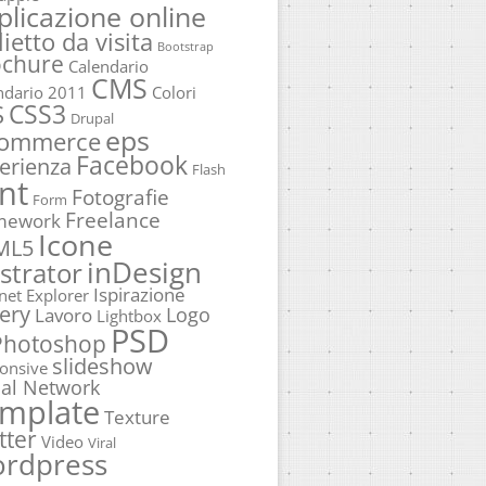
plicazione online
lietto da visita
Bootstrap
ochure
Calendario
CMS
ndario 2011
Colori
CSS3
S
Drupal
eps
commerce
Facebook
erienza
Flash
nt
Fotografie
Form
Freelance
mework
Icone
ML5
inDesign
ustrator
Ispirazione
rnet Explorer
ery
Logo
Lavoro
Lightbox
PSD
Photoshop
slideshow
onsive
ial Network
mplate
Texture
tter
Video
Viral
rdpress