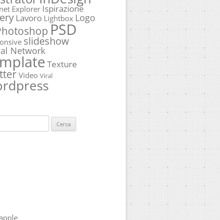
Ispirazione
rnet Explorer
ery
Logo
Lavoro
Lightbox
PSD
Photoshop
slideshow
onsive
ial Network
mplate
Texture
tter
Video
Viral
rdpress
ca
apple