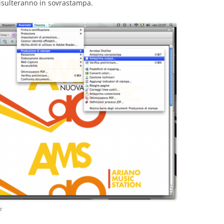
isulteranno in sovrastampa.
t