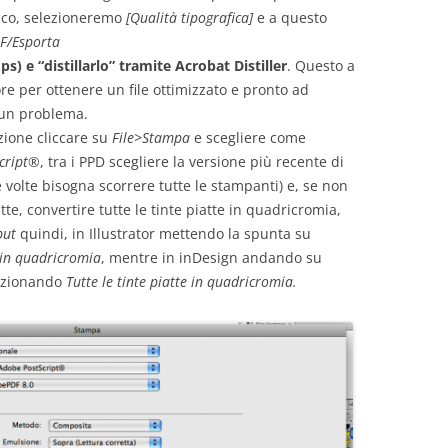
fico, selezioneremo
[Qualità tipografica]
e a questo
F/Esporta
ps) e “distillarlo” tramite Acrobat Distiller
. Questo a
re per ottenere un file ottimizzato e pronto ad
cun problema.
zione cliccare su
File>Stampa
e scegliere come
Script®
, tra i PPD scegliere la versione più recente di
e volte bisogna scorrere tutte le stampanti) e, se non
tte, convertire tutte le tinte piatte in quadricromia,
put
quindi, in Illustrator mettendo la spunta su
e in quadricromia
, mentre in inDesign andando su
ezionando
Tutte le tinte piatte in quadricromia.