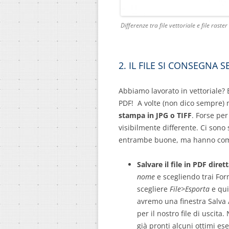
Differenze tra file vettoriale e file raster
2. IL FILE SI CONSEGNA 
Abbiamo lavorato in vettoriale? 
PDF! A volte (non dico sempre) 
stampa in JPG o TIFF
. Forse per
visibilmente differente. Ci son
entrambe buone, ma hanno comu
Salvare il file in PDF dire
nome
e scegliendo trai Fo
scegliere
File>Esporta
e qu
avremo una finestra Salva 
per il nostro file di uscit
già pronti alcuni ottimi e