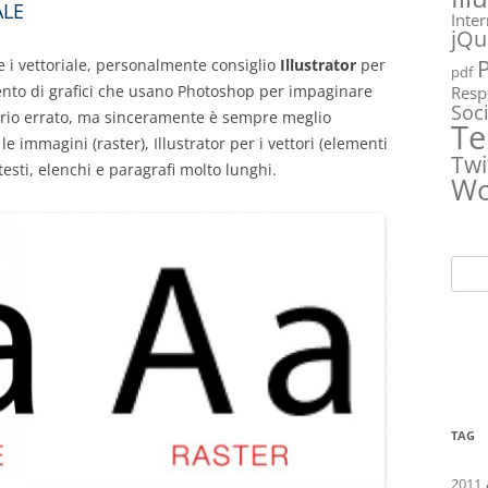
ALE
Inte
jQu
re i vettoriale, personalmente consiglio
Illustrator
per
pdf
ento di grafici che usano Photoshop per impaginare
Resp
Soc
prio errato, ma sinceramente è sempre meglio
Te
le immagini (raster), Illustrator per i vettori (elementi
Twi
 testi, elenchi e paragrafi molto lunghi.
Wo
Ricer
per:
TAG
2011