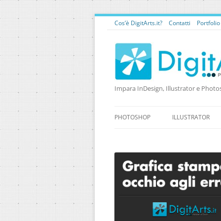
Cos’è DigitArts.it?
Contatti
Portfoli
Impara InDesign, Illustrator e Photo
PHOTOSHOP
ILLUSTRATOR