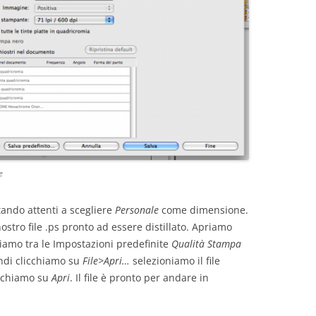
e
stando attenti a scegliere
Personale
come dimensione.
stro file .ps pronto ad essere distillato. Apriamo
niamo tra le Impostazioni predefinite
Qualità Stampa
indi clicchiamo su
File>Apri…
selezioniamo il file
icchiamo su
Apri
. Il file è pronto per andare in