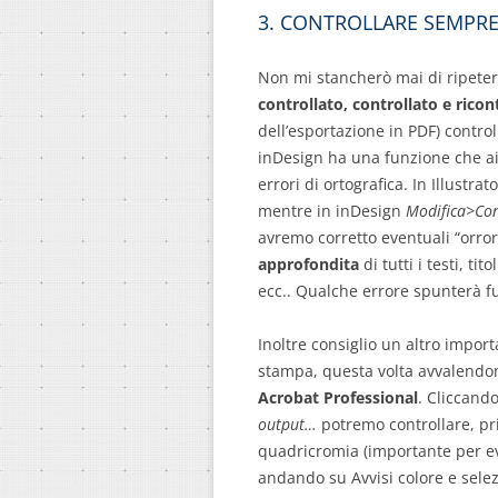
3. CONTROLLARE SEMPRE
Non mi stancherò mai di ripeter
controllato, controllato e ricon
dell’esportazione in PDF) controll
inDesign ha una funzione che a
errori di ortografica. In Illustr
mentre in inDesign
Modifica>Con
avremo corretto eventuali “orror
approfondita
di tutti i testi, tit
ecc.. Qualche errore spunterà fu
Inoltre consiglio un altro import
stampa, questa volta avvalendom
Acrobat Professional
. Cliccand
output…
potremo controllare, pri
quadricromia (importante per evi
andando su Avvisi colore e sel