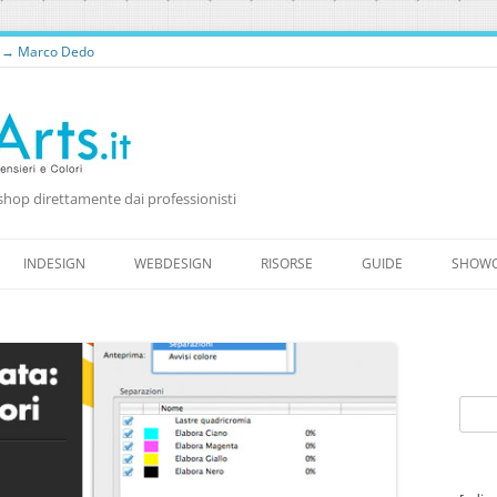
o → Marco Dedo
shop direttamente dai professionisti
Vai
al
INDESIGN
WEBDESIGN
RISORSE
GUIDE
SHOW
contenuto
RISORSE PER WEB DESIGNER
RISORSE GRATUITE
WORDPRESS
FONTS
Ricer
per: