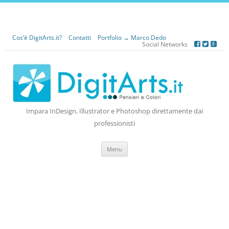
Cos’è DigitArts.it?
Contatti
Portfolio → Marco Dedo
Social Networks
Impara InDesign, Illustrator e Photoshop direttamente dai
professionisti
Vai
Menu
al
contenuto