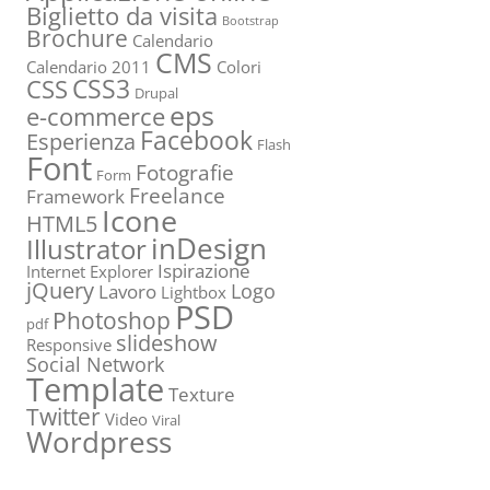
Biglietto da visita
Bootstrap
Brochure
Calendario
CMS
Calendario 2011
Colori
CSS3
CSS
Drupal
eps
e-commerce
Facebook
Esperienza
Flash
Font
Fotografie
Form
Freelance
Framework
Icone
HTML5
inDesign
Illustrator
Ispirazione
Internet Explorer
jQuery
Logo
Lavoro
Lightbox
PSD
Photoshop
pdf
slideshow
Responsive
Social Network
Template
Texture
Twitter
Video
Viral
Wordpress