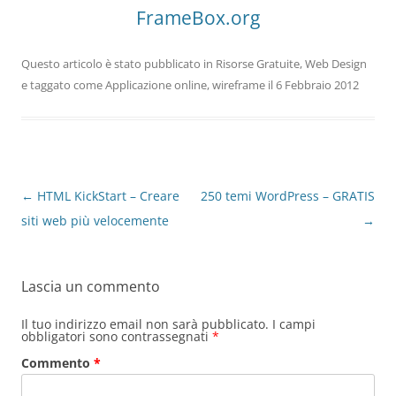
FrameBox.org
Questo articolo è stato pubblicato in
Risorse Gratuite
,
Web Design
e taggato come
Applicazione online
,
wireframe
il
6 Febbraio 2012
Navigazione
←
HTML KickStart – Creare
250 temi WordPress – GRATIS
articolo
siti web più velocemente
→
Lascia un commento
Il tuo indirizzo email non sarà pubblicato.
I campi
obbligatori sono contrassegnati
*
Commento
*