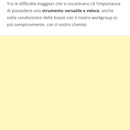
Tra le difficoltà maggiori che si incontrano c’è l’importanza
di possedere uno
strumento versatile e veloce
, anche
nella condivisione delle bozze con il nostro workgroup (o
più semplicemente, con il nostro cliente).