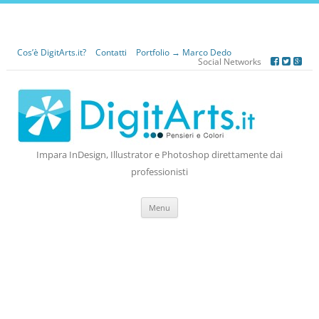
Cos’è DigitArts.it?
Contatti
Portfolio → Marco Dedo
Social Networks
Impara InDesign, Illustrator e Photoshop direttamente dai
professionisti
Vai
Menu
al
contenuto