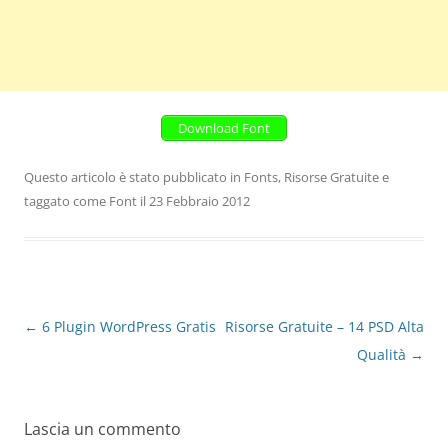
Download Font
Questo articolo è stato pubblicato in
Fonts
,
Risorse Gratuite
e
taggato come
Font
il
23 Febbraio 2012
Navigazione
←
6 Plugin WordPress Gratis
Risorse Gratuite – 14 PSD Alta
articolo
Qualità
→
Lascia un commento