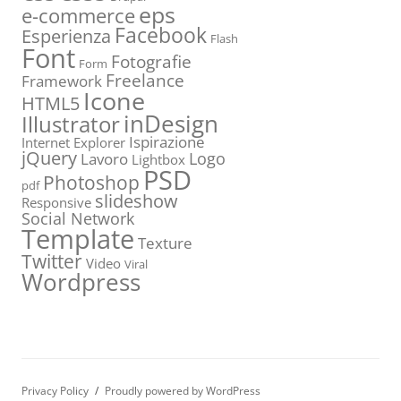
eps
e-commerce
Facebook
Esperienza
Flash
Font
Fotografie
Form
Freelance
Framework
Icone
HTML5
inDesign
Illustrator
Ispirazione
Internet Explorer
jQuery
Logo
Lavoro
Lightbox
PSD
Photoshop
pdf
slideshow
Responsive
Social Network
Template
Texture
Twitter
Video
Viral
Wordpress
Privacy Policy
Proudly powered by WordPress