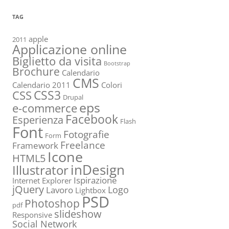
TAG
apple
2011
Applicazione online
Biglietto da visita
Bootstrap
Brochure
Calendario
CMS
Calendario 2011
Colori
CSS3
CSS
Drupal
eps
e-commerce
Facebook
Esperienza
Flash
Font
Fotografie
Form
Freelance
Framework
Icone
HTML5
inDesign
Illustrator
Ispirazione
Internet Explorer
jQuery
Logo
Lavoro
Lightbox
PSD
Photoshop
pdf
slideshow
Responsive
Social Network