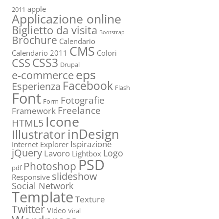
apple
2011
Applicazione online
Biglietto da visita
Bootstrap
Brochure
Calendario
CMS
Calendario 2011
Colori
CSS3
CSS
Drupal
eps
e-commerce
Facebook
Esperienza
Flash
Font
Fotografie
Form
Freelance
Framework
Icone
HTML5
inDesign
Illustrator
Ispirazione
Internet Explorer
jQuery
Logo
Lavoro
Lightbox
PSD
Photoshop
pdf
slideshow
Responsive
Social Network
Template
Texture
Twitter
Video
Viral