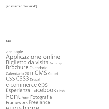
[adinserter block="4"]
TAG
apple
2011
Applicazione online
Biglietto da visita
Bootstrap
Brochure
Calendario
CMS
Calendario 2011
Colori
CSS3
CSS
Drupal
eps
e-commerce
Facebook
Esperienza
Flash
Font
Fotografie
Form
Freelance
Framework
Icone
HTML5