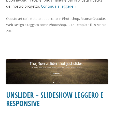
buon layout in PSD è fondamentale per la giusta riuscita
del nostro progetto.
Continua a leggere
→
Questo articolo è stato pubblicato in
Photoshop
,
Risorse Gratuite
,
Web Design
e taggato come
Photoshop
,
PSD
,
Template
il
25 Marzo
2013
UNSLIDER – SLIDESHOW LEGGERO E
RESPONSIVE