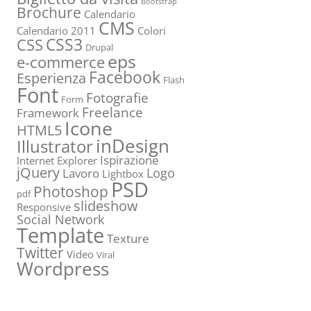
Bootstrap
Brochure
Calendario
CMS
Calendario 2011
Colori
CSS3
CSS
Drupal
eps
e-commerce
Facebook
Esperienza
Flash
Font
Fotografie
Form
Freelance
Framework
Icone
HTML5
inDesign
Illustrator
Ispirazione
Internet Explorer
jQuery
Logo
Lavoro
Lightbox
PSD
Photoshop
pdf
slideshow
Responsive
Social Network
Template
Texture
Twitter
Video
Viral
Wordpress