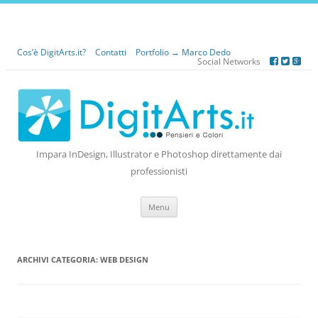
Cos’è DigitArts.it?
Contatti
Portfolio → Marco Dedo
Social Networks
Impara InDesign, Illustrator e Photoshop direttamente dai
professionisti
Vai
Menu
al
contenuto
ARCHIVI CATEGORIA:
WEB DESIGN