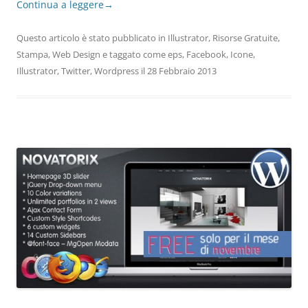
Continua a leggere
→
Questo articolo è stato pubblicato in
Illustrator
,
Risorse Gratuite
,
Stampa
,
Web Design
e taggato come
eps
,
Facebook
,
Icone
,
Illustrator
,
Twitter
,
Wordpress
il
28 Febbraio 2013