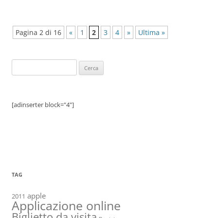
Pagina 2 di 16
«
1
2
3
4
»
Ultima »
Ricerca
per:
[adinserter block="4"]
TAG
apple
2011
Applicazione online
Biglietto da visita