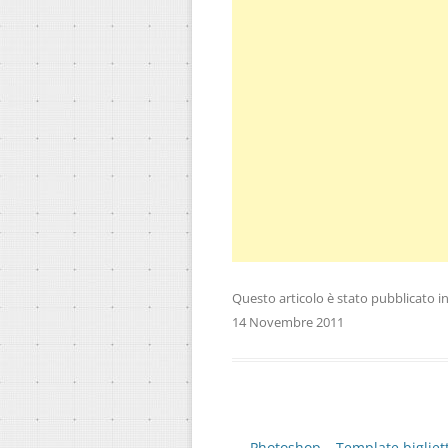
Questo articolo è stato pubblicato i
14 Novembre 2011
Navigazione
←
Photoshop – Template bigliet