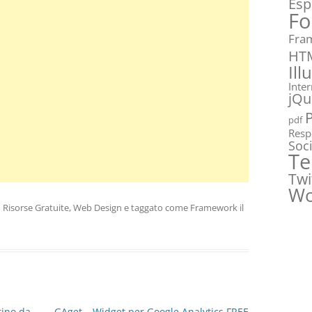
Esp
Fo
Fra
HT
Ill
Inte
jQu
pdf
Resp
Soc
Te
Twi
Wo
n
Risorse Gratuite
,
Web Design
e taggato come
Framework
il
tino da
GAget – Widget per Google Analytics FREE