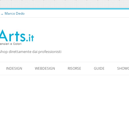
o → Marco Dedo
shop direttamente dai professionisti
Vai
al
INDESIGN
WEBDESIGN
RISORSE
GUIDE
SHOW
contenuto
RISORSE PER WEB DESIGNER
RISORSE GRATUITE
WORDPRESS
FONTS