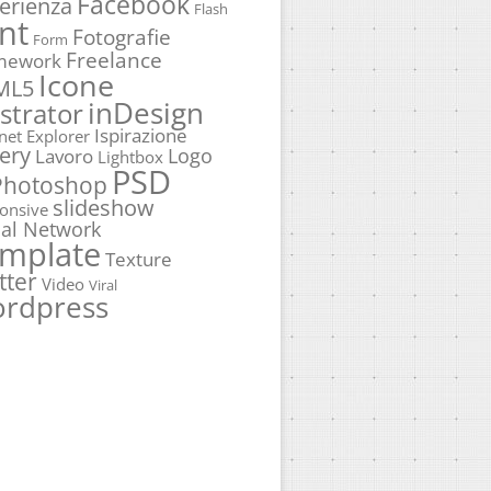
Facebook
erienza
Flash
nt
Fotografie
Form
Freelance
mework
Icone
ML5
inDesign
ustrator
Ispirazione
rnet Explorer
ery
Logo
Lavoro
Lightbox
PSD
Photoshop
slideshow
onsive
ial Network
mplate
Texture
tter
Video
Viral
rdpress