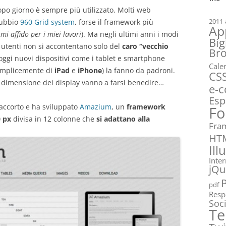
dopo giorno è sempre più utilizzato. Molti web
2011
dubbio
960 Grid system
, forse il framework più
Ap
mi affido per i miei lavori
). Ma negli ultimi anni i modi
Big
li utenti non si accontentano solo del
caro “vecchio
Br
 oggi nuovi dispositivi come i tablet e smartphone
Cale
semplicemente di
iPad
e
iPhone
) la fanno da padroni.
CS
 la dimensione dei display vanno a farsi benedire…
e-
Esp
accorto e ha sviluppato
Amazium
, un
framework
Fo
0 px
divisa in 12 colonne che
si adattano alla
Fra
HT
Ill
Inte
jQu
pdf
Resp
Soc
Te