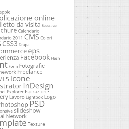
apple
plicazione online
lietto da visita
Bootstrap
ochure
Calendario
CMS
ndario 2011
Colori
CSS3
S
Drupal
eps
commerce
Facebook
erienza
Flash
nt
Fotografie
Form
Freelance
mework
Icone
ML5
inDesign
ustrator
Ispirazione
rnet Explorer
ery
Logo
Lavoro
Lightbox
PSD
Photoshop
slideshow
onsive
ial Network
mplate
Texture