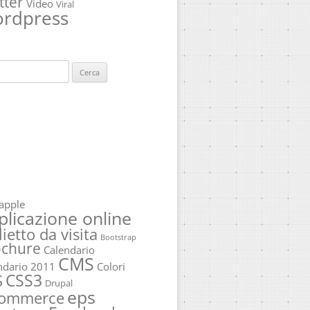
tter
Video
Viral
rdpress
ca
apple
plicazione online
lietto da visita
Bootstrap
ochure
Calendario
CMS
ndario 2011
Colori
CSS3
S
Drupal
eps
commerce