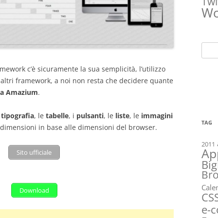
Twi
Wo
Ricer
per:
amework c’è sicuramente la sua semplicità, l’utilizzo
di altri framework, a noi non resta che decidere quante
nsa Amazium
.
a
tipografia
, le
tabelle
, i
pulsanti
, le
liste
, le
immagini
TAG
ro dimensioni in base alle dimensioni del browser.
2011
Ap
Sito ufficiale
Big
Br
Cale
Download
CS
e-