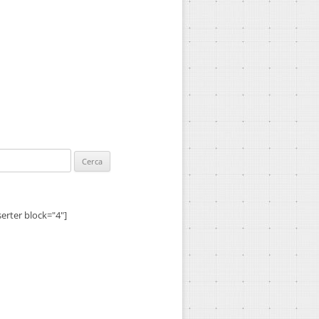
ca
serter block="4"]