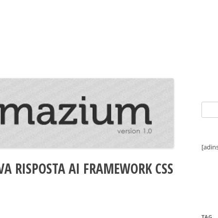
Ricer
per:
[adin
A RISPOSTA AI FRAMEWORK CSS
TAG