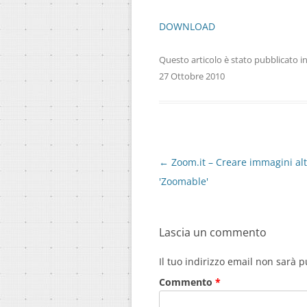
DOWNLOAD
Questo articolo è stato pubblicato i
27 Ottobre 2010
Navigazione
←
Zoom.it – Creare immagini a
articolo
'Zoomable'
Lascia un commento
Il tuo indirizzo email non sarà p
Commento
*