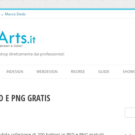
o → Marco Dedo
shop direttamente dai professionisti
Vai
al
INDESIGN
WEBDESIGN
RISORSE
GUIDE
SHOW
contenuto
RISORSE PER WEB DESIGNER
RISORSE GRATUITE
D E PNG GRATIS
WORDPRESS
FONTS
Ricer
per:
ida collezione di 200 bottoni in PSD e PNG gratuiti,