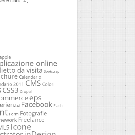
serter block="4"]
apple
plicazione online
lietto da visita
Bootstrap
ochure
Calendario
CMS
ndario 2011
Colori
CSS3
S
Drupal
eps
commerce
Facebook
erienza
Flash
nt
Fotografie
Form
Freelance
mework
Icone
ML5
inDesign
ustrator