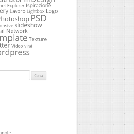
Ispirazione
rnet Explorer
ery
Logo
Lavoro
Lightbox
PSD
Photoshop
slideshow
onsive
ial Network
mplate
Texture
tter
Video
Viral
rdpress
ca
apple