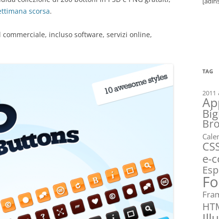
[adin
ettimana scorsa
.
l commerciale, incluso software, servizi online,
TAG
2011
Ap
Big
Br
Cale
CS
e-
Esp
Fo
Fra
HT
Ill