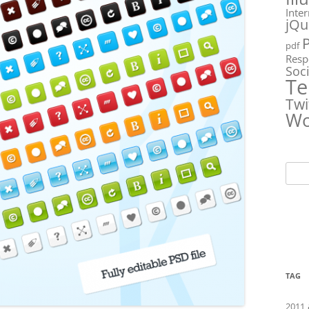
Inte
jQu
pdf
Resp
Soc
Te
Twi
Wo
Ricer
per:
TAG
2011