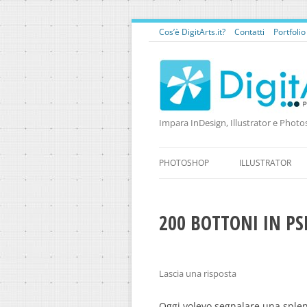
Cos’è DigitArts.it?
Contatti
Portfoli
Impara InDesign, Illustrator e Photo
PHOTOSHOP
ILLUSTRATOR
200 BOTTONI IN PS
Lascia una risposta
Oggi volevo segnalare una splend