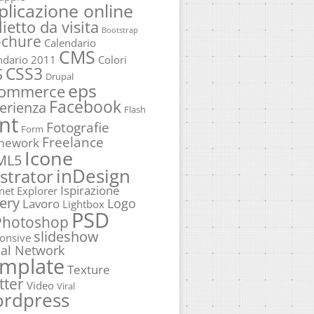
plicazione online
lietto da visita
Bootstrap
ochure
Calendario
CMS
ndario 2011
Colori
CSS3
S
Drupal
eps
commerce
Facebook
erienza
Flash
nt
Fotografie
Form
Freelance
mework
Icone
ML5
inDesign
ustrator
Ispirazione
rnet Explorer
ery
Logo
Lavoro
Lightbox
PSD
Photoshop
slideshow
onsive
ial Network
mplate
Texture
tter
Video
Viral
rdpress