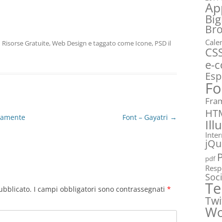
Ap
Big
Br
Cale
n
Risorse Gratuite
,
Web Design
e taggato come
Icone
,
PSD
il
CS
e-
Esp
Fo
Fra
HT
ltamente
Font – Gayatri
→
Ill
Inte
jQu
pdf
Resp
Soc
Te
ubblicato.
I campi obbligatori sono contrassegnati
*
Twi
Wo