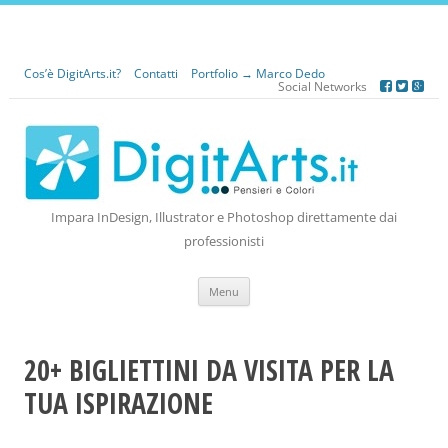
Cos’è DigitArts.it?
Contatti
Portfolio → Marco Dedo
Social Networks
Impara InDesign, Illustrator e Photoshop direttamente dai
professionisti
Vai
Menu
al
contenuto
20+ BIGLIETTINI DA VISITA PER LA
TUA ISPIRAZIONE