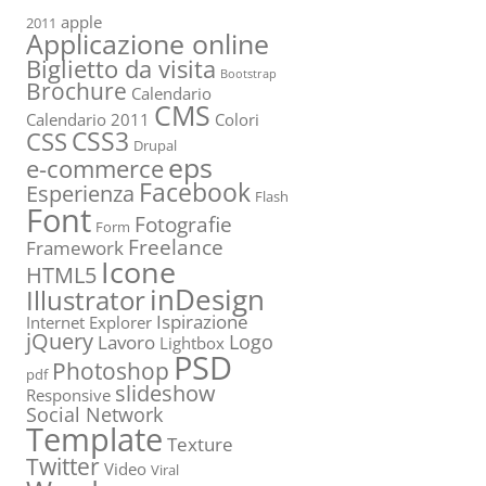
apple
2011
Applicazione online
Biglietto da visita
Bootstrap
Brochure
Calendario
CMS
Calendario 2011
Colori
CSS3
CSS
Drupal
eps
e-commerce
Facebook
Esperienza
Flash
Font
Fotografie
Form
Freelance
Framework
Icone
HTML5
inDesign
Illustrator
Ispirazione
Internet Explorer
jQuery
Logo
Lavoro
Lightbox
PSD
Photoshop
pdf
slideshow
Responsive
Social Network
Template
Texture
Twitter
Video
Viral