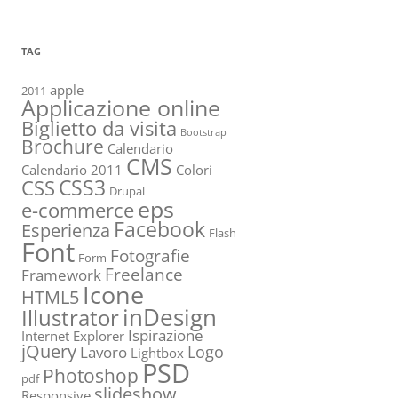
TAG
apple
2011
Applicazione online
Biglietto da visita
Bootstrap
Brochure
Calendario
CMS
Calendario 2011
Colori
CSS3
CSS
Drupal
eps
e-commerce
Facebook
Esperienza
Flash
Font
Fotografie
Form
Freelance
Framework
Icone
HTML5
inDesign
Illustrator
Ispirazione
Internet Explorer
jQuery
Logo
Lavoro
Lightbox
PSD
Photoshop
pdf
slideshow
Responsive