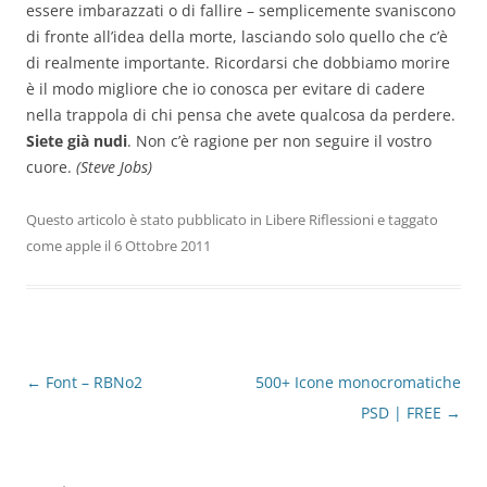
essere imbarazzati o di fallire – semplicemente svaniscono
di fronte all’idea della morte, lasciando solo quello che c’è
di realmente importante. Ricordarsi che dobbiamo morire
è il modo migliore che io conosca per evitare di cadere
nella trappola di chi pensa che avete qualcosa da perdere.
Siete già nudi
. Non c’è ragione per non seguire il vostro
cuore.
(Steve Jobs)
Questo articolo è stato pubblicato in
Libere Riflessioni
e taggato
come
apple
il
6 Ottobre 2011
Navigazione
←
Font – RBNo2
500+ Icone monocromatiche
articolo
PSD | FREE
→