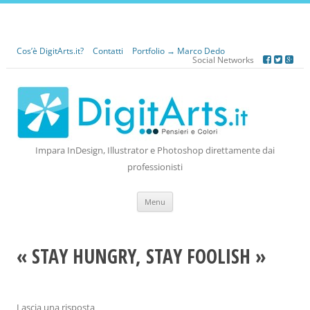
Cos’è DigitArts.it?
Contatti
Portfolio → Marco Dedo
Social Networks
Impara InDesign, Illustrator e Photoshop direttamente dai
professionisti
Vai
Menu
al
contenuto
« STAY HUNGRY, STAY FOOLISH »
Lascia una risposta