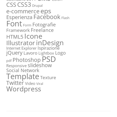
CSS3
CSS
Drupal
eps
e-commerce
Facebook
Esperienza
Flash
Font
Fotografie
Form
Freelance
Framework
Icone
HTML5
inDesign
Illustrator
Ispirazione
Internet Explorer
jQuery
Logo
Lavoro
Lightbox
PSD
Photoshop
pdf
slideshow
Responsive
Social Network
Template
Texture
Twitter
Video
Viral
Wordpress