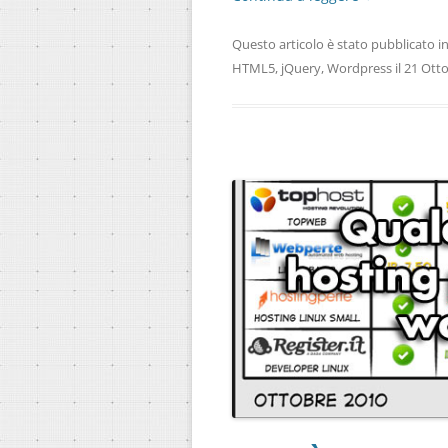
Questo articolo è stato pubblicato i
HTML5
,
jQuery
,
Wordpress
il
21 Ott