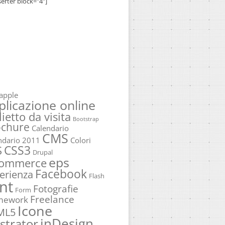
serter block="4"]
apple
plicazione online
lietto da visita
Bootstrap
ochure
Calendario
CMS
ndario 2011
Colori
CSS3
S
Drupal
eps
commerce
Facebook
erienza
Flash
nt
Fotografie
Form
Freelance
mework
Icone
ML5
inDesign
ustrator