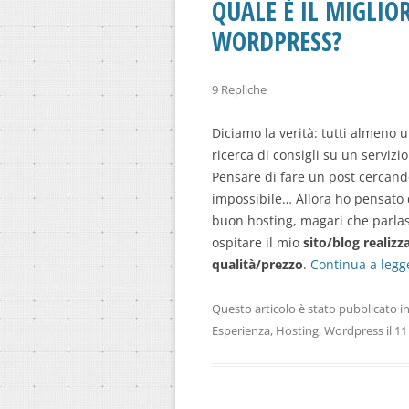
QUALE È IL MIGLIO
WORDPRESS?
9 Repliche
Diciamo la verità: tutti almeno u
ricerca di consigli su un serviz
Pensare di fare un post cercando
impossibile… Allora ho pensato
buon hosting, magari che parla
ospitare il mio
sito/blog realiz
qualità/prezzo
.
Continua a legg
Questo articolo è stato pubblicato i
Esperienza
,
Hosting
,
Wordpress
il
11