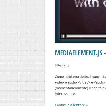
MEDIAELEMENT.JS 
6 Repliche
Come abbiamo detto, i nuovi s
video e audio
<video> e <audio>
(momentaneamente) il capitolo 
interessante.
Continua a leggere
→