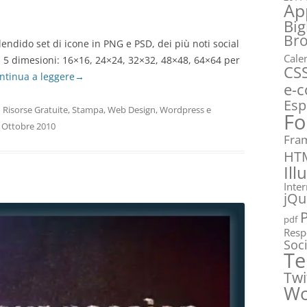
Ap
Big
Br
endido set di icone in PNG e PSD, dei più noti social
Cale
in 5 dimesioni: 16×16, 24×24, 32×32, 48×48, 64×64 per
CS
ntinua a leggere
→
e-
Esp
n
Risorse Gratuite
,
Stampa
,
Web Design
,
Wordpress
e
Fo
 Ottobre 2010
Fra
HT
Ill
Inte
jQu
pdf
Resp
Soc
Te
Twi
Wo