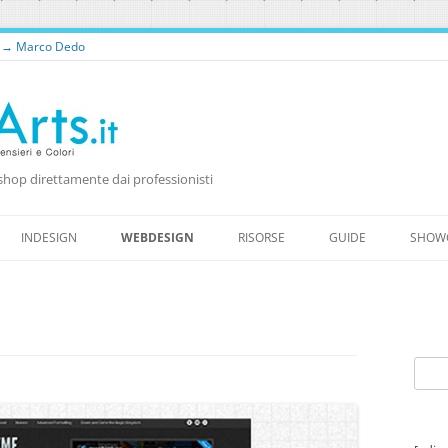
o → Marco Dedo
shop direttamente dai professionisti
Vai
al
INDESIGN
WEBDESIGN
RISORSE
GUIDE
SHOW
contenuto
RISORSE PER WEB DESIGNER
RISORSE GRATUITE
WORDPRESS
FONTS
Ricer
per: