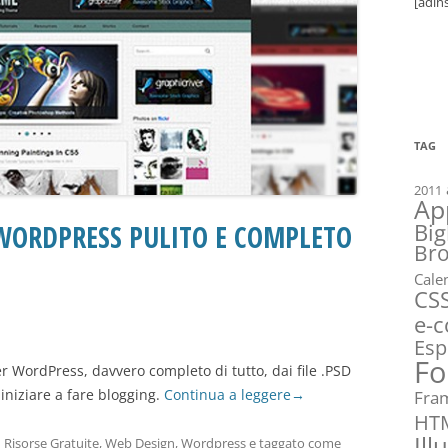
[adin
TAG
2011
Ap
WORDPRESS PULITO E COMPLETO
Big
Br
Cale
CS
e-
Esp
Fo
 WordPress, davvero completo di tutto, dai file .PSD
 iniziare a fare blogging.
Continua a leggere
→
Fra
HT
Ill
n
Risorse Gratuite
,
Web Design
,
Wordpress
e taggato come