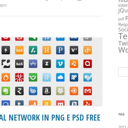
Inte
2011
jQu
pdf
Resp
Soc
Te
Twi
Wo
Ricer
per:
TAG
IAL NETWORK IN PNG E PSD FREE
2011