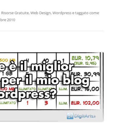
n
Risorse Gratuite
,
Web Design
,
Wordpress
e taggato come
obre 2010