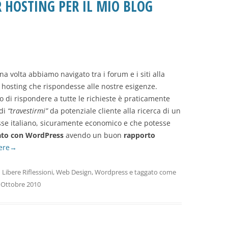
R HOSTING PER IL MIO BLOG
na volta abbiamo navigato tra i forum e i siti alla
io hosting che rispondesse alle nostre esigenze.
 di rispondere a tutte le richieste è praticamente
 di
“travestirmi”
da potenziale cliente alla ricerca di un
sse italiano, sicuramente economico e che potesse
zato con WordPress
avendo un buon
rapporto
ere
→
n
Libere Riflessioni
,
Web Design
,
Wordpress
e taggato come
 Ottobre 2010