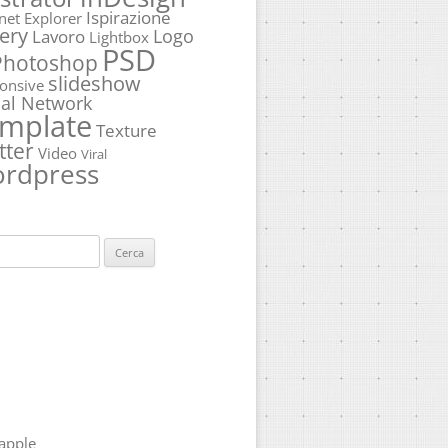
Ispirazione
rnet Explorer
ery
Logo
Lavoro
Lightbox
PSD
Photoshop
slideshow
onsive
ial Network
mplate
Texture
tter
Video
Viral
rdpress
ca
apple