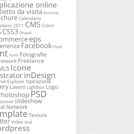
plicazione online
lietto da visita
Bootstrap
ochure
Calendario
CMS
ndario 2011
Colori
CSS3
S
Drupal
eps
commerce
Facebook
erienza
Flash
nt
Fotografie
Form
Freelance
mework
Icone
ML5
inDesign
ustrator
Ispirazione
rnet Explorer
ery
Logo
Lavoro
Lightbox
PSD
Photoshop
slideshow
onsive
ial Network
mplate
Texture
tter
Video
Viral
rdpress