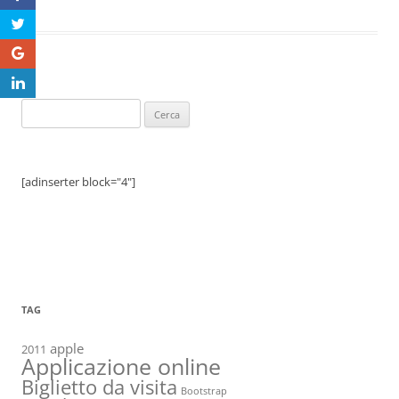
Ricerca
per:
[adinserter block="4"]
TAG
apple
2011
Applicazione online
Biglietto da visita
Bootstrap