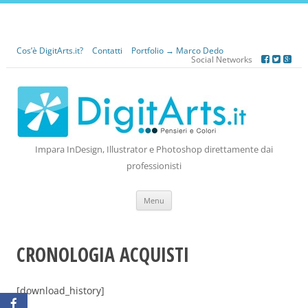
Cos’è DigitArts.it?
Contatti
Portfolio → Marco Dedo
Social Networks
Impara InDesign, Illustrator e Photoshop direttamente dai
professionisti
Vai
Menu
al
contenuto
CRONOLOGIA ACQUISTI
[download_history]