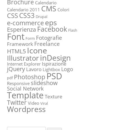
Brochure
Calendario
CMS
Calendario 2011
Colori
CSS3
CSS
Drupal
eps
e-commerce
Facebook
Esperienza
Flash
Font
Fotografie
Form
Freelance
Framework
Icone
HTML5
inDesign
Illustrator
Ispirazione
Internet Explorer
jQuery
Logo
Lavoro
Lightbox
PSD
Photoshop
pdf
slideshow
Responsive
Social Network
Template
Texture
Twitter
Video
Viral
Wordpress