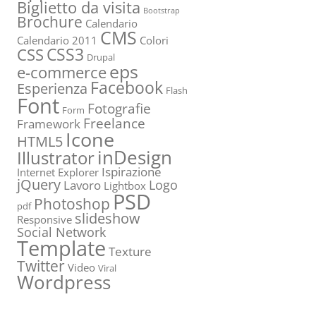
Biglietto da visita
Bootstrap
Brochure
Calendario
CMS
Calendario 2011
Colori
CSS3
CSS
Drupal
eps
e-commerce
Facebook
Esperienza
Flash
Font
Fotografie
Form
Freelance
Framework
Icone
HTML5
inDesign
Illustrator
Ispirazione
Internet Explorer
jQuery
Logo
Lavoro
Lightbox
PSD
Photoshop
pdf
slideshow
Responsive
Social Network
Template
Texture
Twitter
Video
Viral
Wordpress