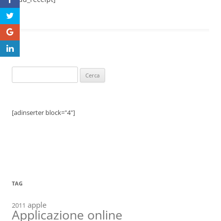
Ricerca
per:
[adinserter block="4"]
TAG
apple
2011
Applicazione online