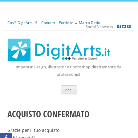
Cos’è DigitArts.it?
Contatti
Portfolio → Marco Dedo
Social Networks
Impara InDesign, Illustrator e Photoshop direttamente dai
professionisti
Vai
Menu
al
contenuto
ACQUISTO CONFERMATO
Grazie per il tuo acquisto
[edd_receipt]